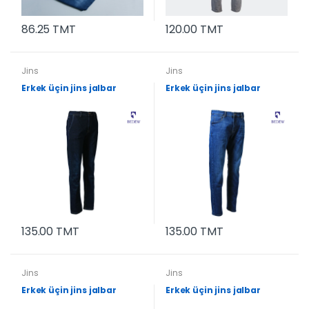
86.25 TMT
120.00 TMT
Jins
Jins
Erkek üçin jins jalbar
Erkek üçin jins jalbar
135.00 TMT
135.00 TMT
Jins
Jins
Erkek üçin jins jalbar
Erkek üçin jins jalbar