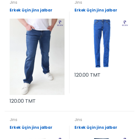
Jins
Jins
Erkek üçin jins jalbar
Erkek üçin jins jalbar
120.00 TMT
120.00 TMT
Jins
Jins
Erkek üçin jins jalbar
Erkek üçin jins jalbar