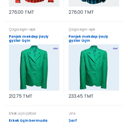
276.00 TMT
276.00 TMT
Çaga egin-eşik
Çaga egin-eşik
Penjek mekdep ýaşly
Penjek mekdep ýaşly
gyzlar üçin
gyzlar üçin
212.75 TMT
233.45 TMT
Erkek üçin jalbar
Jins
Erkek üçin bermuda
Şarf