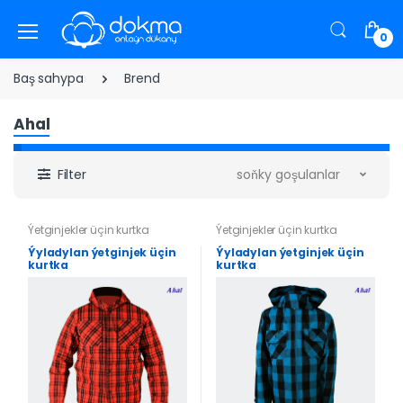
0
Baş sahypa
Brend
Ahal
Filter
soňky goşulanlar
Ýetginjekler üçin kurtka
Ýetginjekler üçin kurtka
Ýyladylan ýetginjek üçin
Ýyladylan ýetginjek üçin
kurtka
kurtka