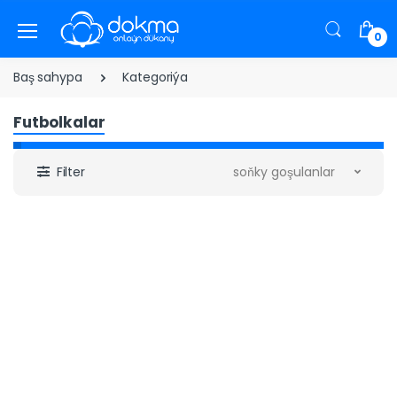
0
Baş sahypa
Kategoriýa
Futbolkalar
Filter
soňky goşulanlar