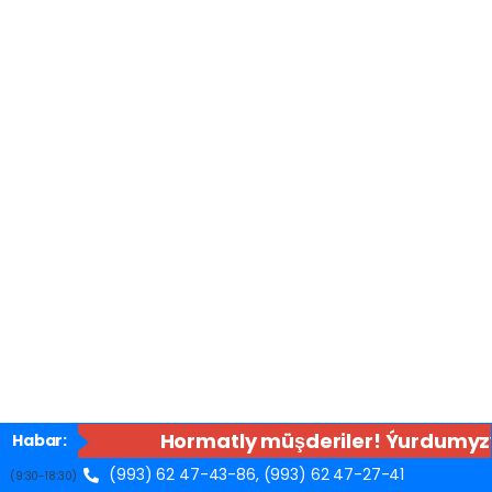
Hormatly müşderiler! Ýurdumyzyň
Habar:
(993) 62 47-43-86,
(993) 62 47-27-41
(9:30-18:30)