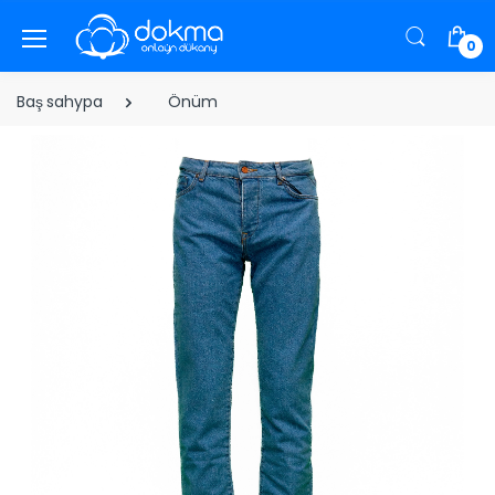
0
Baş sahypa
Önüm