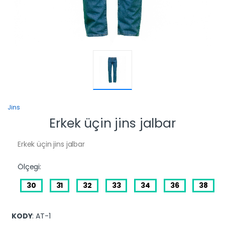
Jins
Erkek üçin jins jalbar
Erkek üçin jins jalbar
Ölçegi:
30
31
32
33
34
36
38
KODY
: AT-1