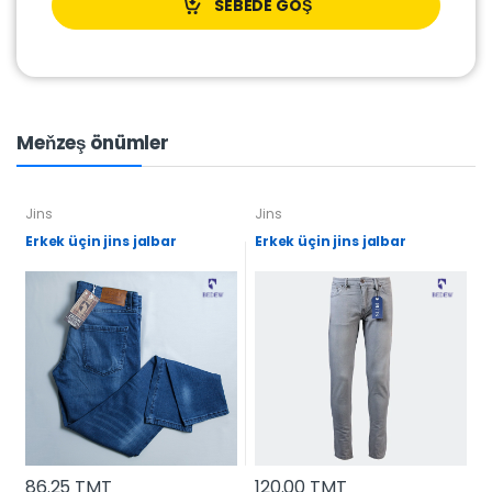
SEBEDE GOŞ
Meňzeş önümler
Jins
Jins
Erkek üçin jins jalbar
Erkek üçin jins jalbar
86.25 TMT
120.00 TMT