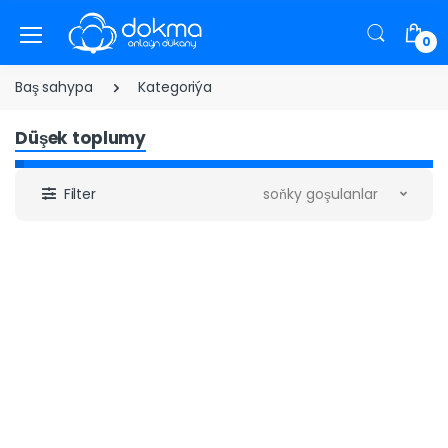
0
Baş sahypa
Kategoriýa
Düşek toplumy
Filter
soňky goşulanlar