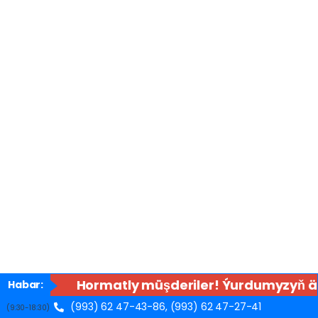
Hormatly müşderiler! Ýurdumyzyň äh
Habar:
(993) 62 47-43-86,
(993) 62 47-27-41
(9:30-18:30)