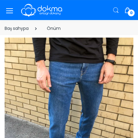
0
Baş sahypa
Önüm