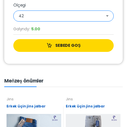
Ölçegi
42
Galyndy:
5.00
SEBEDE GOŞ
Meňzeş önümler
Jins
Jins
Erkek üçin jins jalbar
Erkek üçin jins jalbar