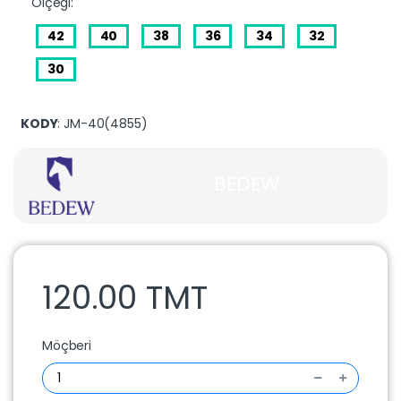
Ölçegi:
42
40
38
36
34
32
30
KODY
: JM-40(4855)
BEDEW
120.00 TMT
Möçberi