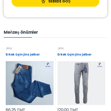
SEBEDE GOŞ
Meňzeş önümler
Jins
Jins
Erkek üçin jins jalbar
Erkek üçin jins jalbar
86.25 TMT
120.00 TMT