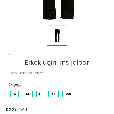
Jins
Erkek üçin jins jalbar
Erkek üçin jins jalbar
Ölçegi:
S
M
L
XL
2XL
KODY
: TW-1