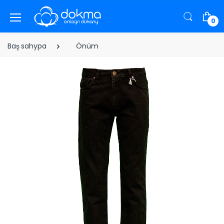
0
Baş sahypa
Önüm