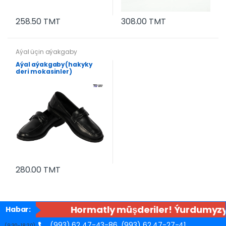
258.50 TMT
308.00 TMT
Aýal üçin aýakgaby
Aýal aýakgaby(hakyky
deri mokasinler)
280.00 TMT
Hormatly müşderiler! Ýurdumyzyň
Habar:
(993) 62 47-43-86,
(993) 62 47-27-41
(9:30-18:30)