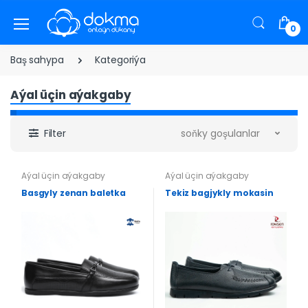
0
Baş sahypa
Kategoriýa
Aýal üçin aýakgaby
Filter
soňky goşulanlar
Aýal üçin aýakgaby
Aýal üçin aýakgaby
Basgyly zenan baletka
Tekiz bagjykly mokasin