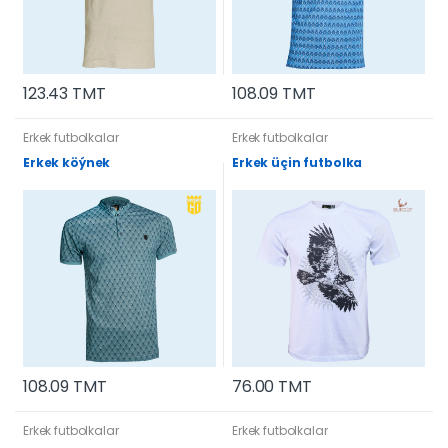
123.43 TMT
108.09 TMT
Erkek futbolkalar
Erkek futbolkalar
Erkek köýnek
Erkek üçin futbolka
108.09 TMT
76.00 TMT
Erkek futbolkalar
Erkek futbolkalar