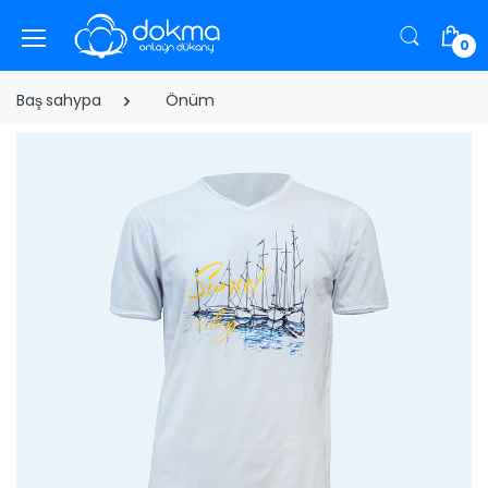
0
Baş sahypa
Önüm