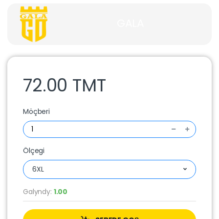
GALA
72.00 TMT
Möçberi
Ölçegi
6XL
Galyndy:
1.00