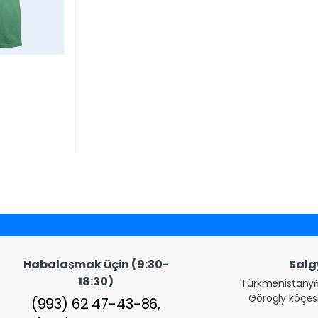
Habalaşmak üçin (9:30-
Sal
18:30)
Türkmenistanyň
Görogly köçesi
(993) 62 47-43-86,