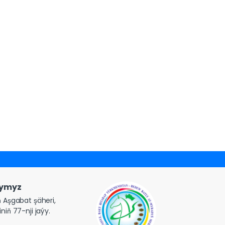
gymyz
 Aşgabat şäheri,
niň 77-nji jaýy.