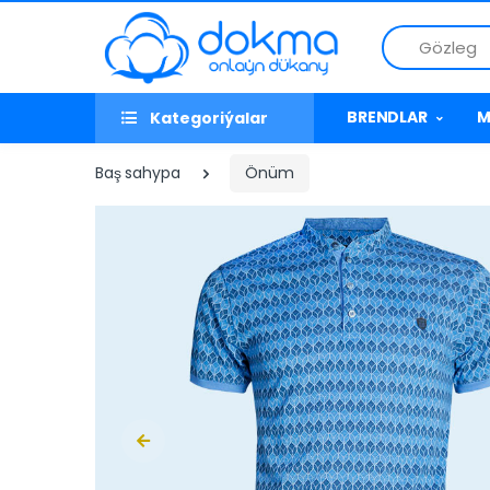
Gözleg
BRENDLAR
M
Kategoriýalar
Baş sahypa
Önüm