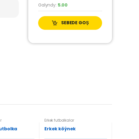
Galyndy:
5.00
SEBEDE GOŞ
r
Erkek futbolkalar
futbolka
Erkek köýnek