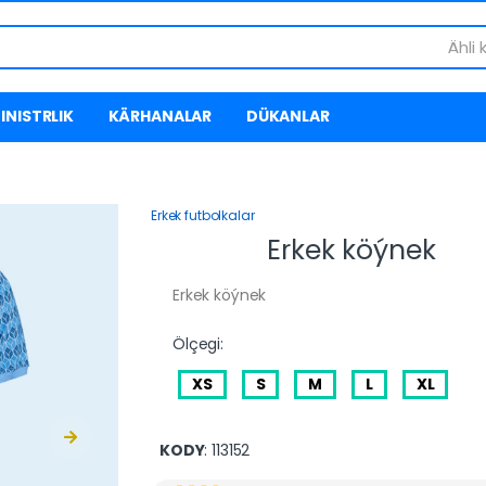
Ähli 
INISTRLIK
KÄRHANALAR
DÜKANLAR
Erkek futbolkalar
Erkek köýnek
Erkek köýnek
Ölçegi:
XS
S
M
L
XL
KODY
: 113152