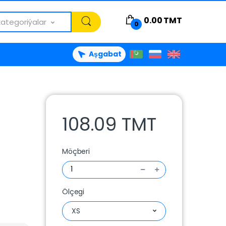
0.00
TMT
kategoriýalar
0
Aşgabat
108.09 TMT
Möçberi
Ölçegi
XS