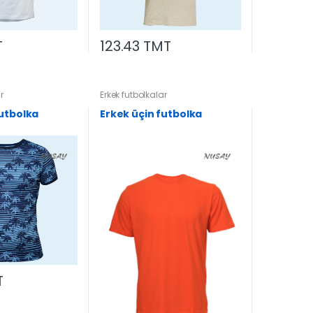
T
123.43 TMT
r
Erkek futbolkalar
futbolka
Erkek üçin futbolka
T