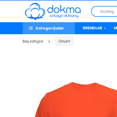
Gözleg
BRENDLAR
M
Kategoriýalar
Baş sahypa
Önüm