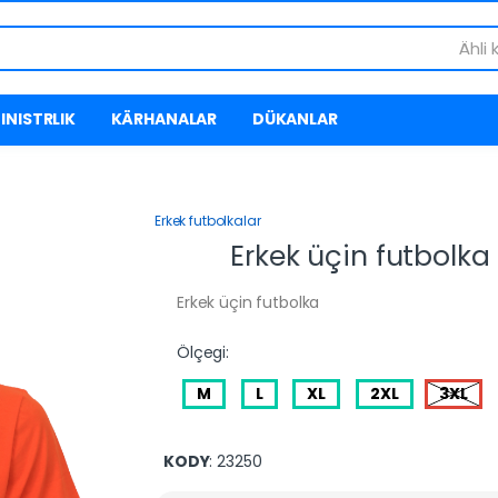
Ähli 
INISTRLIK
KÄRHANALAR
DÜKANLAR
Erkek futbolkalar
Erkek üçin futbolka
Erkek üçin futbolka
Ölçegi:
M
L
XL
2XL
3XL
KODY
: 23250