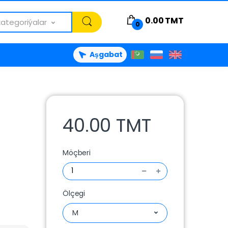
0.00
TMT
kategoriýalar
0
Aşgabat
40.00 TMT
Möçberi
Ölçegi
M