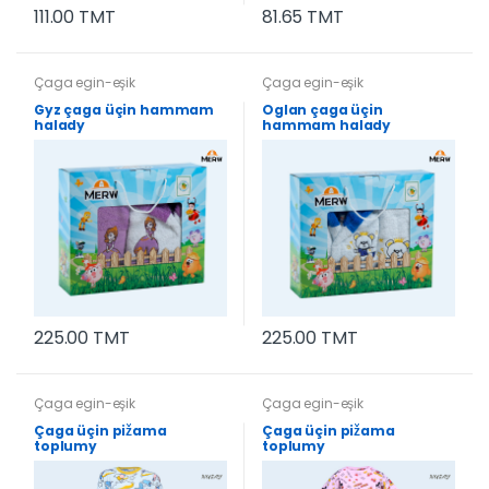
111.00 TMT
81.65 TMT
Çaga egin-eşik
Çaga egin-eşik
Gyz çaga üçin hammam
Oglan çaga üçin
halady
hammam halady
225.00 TMT
225.00 TMT
Çaga egin-eşik
Çaga egin-eşik
Çaga üçin pižama
Çaga üçin pižama
toplumy
toplumy