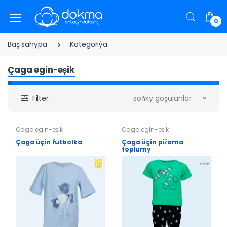
0
Baş sahypa
Kategoriýa
Çaga egin-eşik
Filter
soňky goşulanlar
Çaga egin-eşik
Çaga egin-eşik
Çaga üçin futbolka
Çaga üçin pižama
toplumy