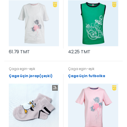
61.79 TMT
42.25 TMT
Çaga egin-eşik
Çaga egin-eşik
Çaga üçin jorap(çeşki)
Çaga üçin futbolka