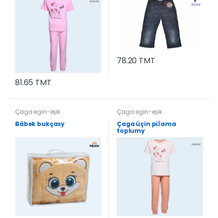
78.20 TMT
81.65 TMT
Çaga egin-eşik
Çaga egin-eşik
Bäbek bukçasy
Çaga üçin pižama
toplumy