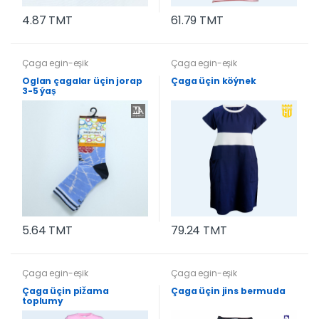
4.87 TMT
61.79 TMT
Çaga egin-eşik
Çaga egin-eşik
Oglan çagalar üçin jorap
Çaga üçin köýnek
3-5 ýaş
5.64 TMT
79.24 TMT
Çaga egin-eşik
Çaga egin-eşik
Çaga üçin pižama
Çaga üçin jins bermuda
toplumy