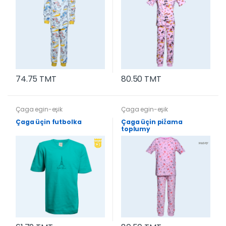
74.75 TMT
80.50 TMT
Çaga egin-eşik
Çaga egin-eşik
Çaga üçin futbolka
Çaga üçin pižama
toplumy