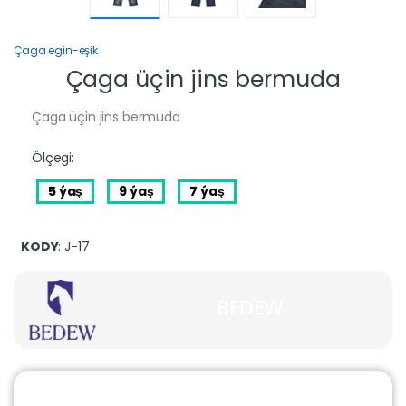
Çaga egin-eşik
Çaga üçin jins bermuda
Çaga üçin jins bermuda
Ölçegi:
5 ýaş
9 ýaş
7 ýaş
KODY
: J-17
BEDEW