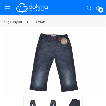
0
Baş sahypa
Önüm