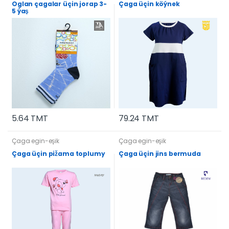
Oglan çagalar üçin jorap 3-
Çaga üçin köýnek
5 ýaş
5.64 TMT
79.24 TMT
Çaga egin-eşik
Çaga egin-eşik
Çaga üçin pižama toplumy
Çaga üçin jins bermuda