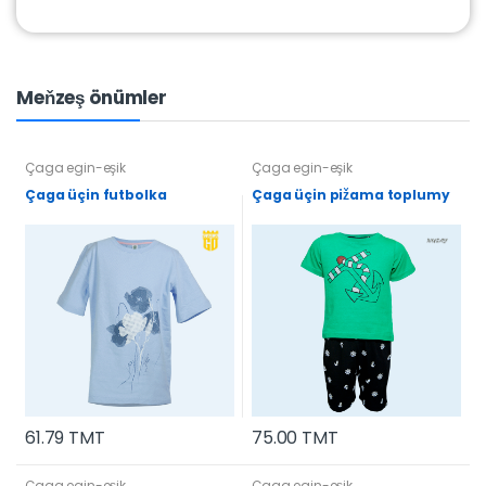
Meňzeş önümler
Çaga egin-eşik
Çaga egin-eşik
Çaga üçin futbolka
Çaga üçin pižama toplumy
61.79 TMT
75.00 TMT
Çaga egin-eşik
Çaga egin-eşik