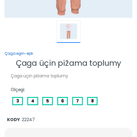
Çaga egin-eşik
Çaga üçin pižama toplumy
Çaga üçin pižama toplumy
Ölçegi:
3
4
5
6
7
8
KODY
: 22247