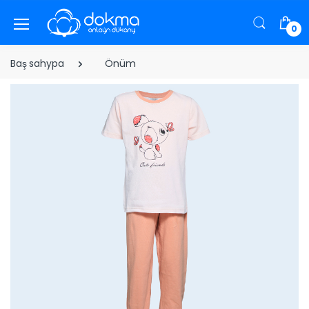
0
Baş sahypa
Önüm