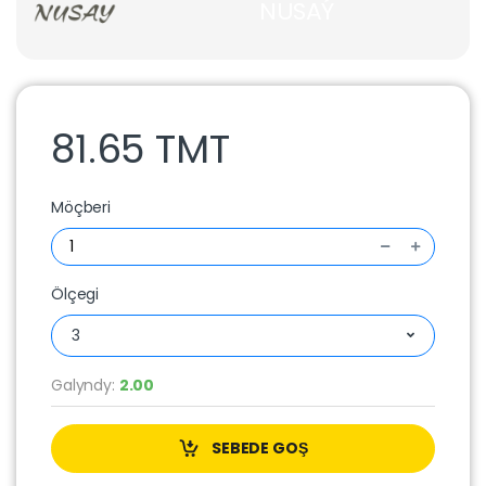
NUSAÝ
81.65 TMT
Möçberi
Ölçegi
3
Galyndy:
2.00
SEBEDE GOŞ