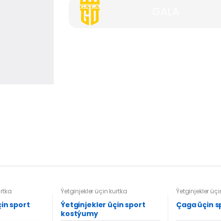
GALA
urtka
Ýetginjekler üçin kurtka
Ýetginjekler üçi
çin sport
Ýetginjekler üçin sport
Çaga üçin s
kostýumy