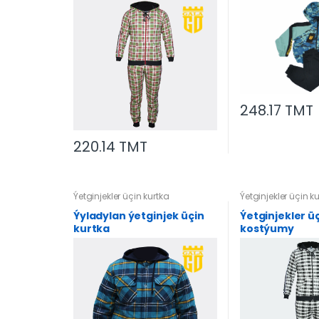
248.17 TMT
220.14 TMT
Ýetginjekler üçin kurtka
Ýetginjekler üçin k
Ýyladylan ýetginjek üçin
Ýetginjekler ü
kurtka
kostýumy