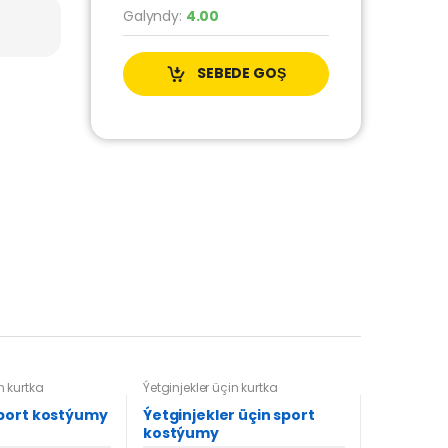
Galyndy:
4.00
SEBEDE GOŞ
n kurtka
Ýetginjekler üçin kurtka
port kostýumy
Ýetginjekler üçin sport
kostýumy