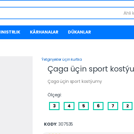
Ähli 
INISTRLIK
KÄRHANALAR
DÜKANLAR
Ýetginjekler üçin kurtka
Çaga üçin sport kostý
Çaga üçin sport kostýumy
Ölçegi:
3
4
5
6
7
2
KODY
: 307535