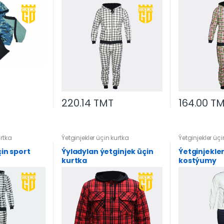
220.14 TMT
164.00 T
urtka
Ýetginjekler üçin kurtka
Ýetginjekler üçi
çin sport
Ýyladylan ýetginjek üçin
Ýetginjekler
kurtka
kostýumy