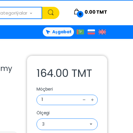
0.00
TMT
kategoriýalar
0
Aşgabat
umy
164.00 TMT
Möçberi
Ölçegi
3