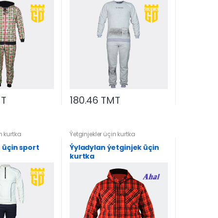
MT
180.46 TMT
n kurtka
Ýetginjekler üçin kurtka
 üçin sport
Ýyladylan ýetginjek üçin
kurtka