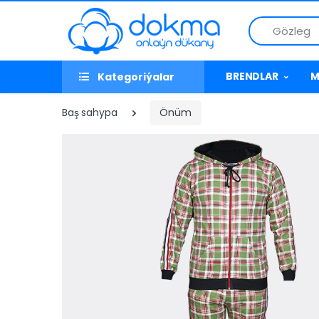
Gözleg
BRENDLAR
M
Kategoriýalar
Baş sahypa
Önüm