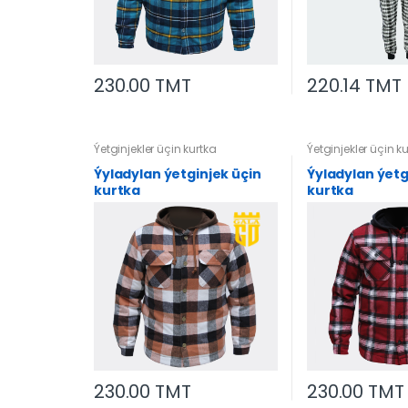
230.00 TMT
220.14 TMT
Ýetginjekler üçin kurtka
Ýetginjekler üçin k
Ýyladylan ýetginjek üçin
Ýyladylan ýetg
kurtka
kurtka
230.00 TMT
230.00 TMT