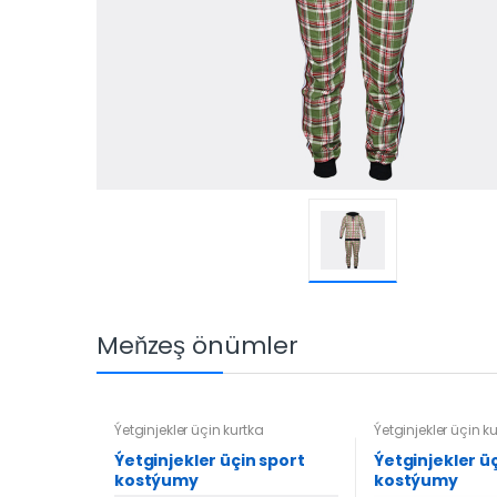
Meňzeş önümler
Ýetginjekler üçin kurtka
Ýetginjekler üçin k
Ýetginjekler üçin sport
Ýetginjekler ü
kostýumy
kostýumy