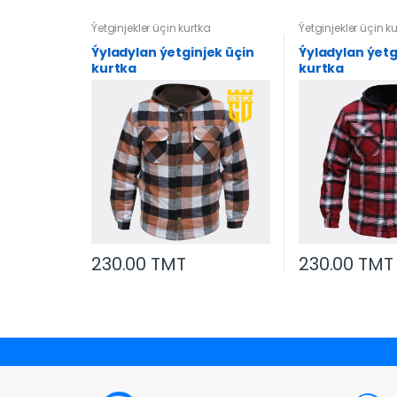
Ýetginjekler üçin kurtka
Ýetginjekler üçin k
Ýyladylan ýetginjek üçin
Ýyladylan ýetg
kurtka
kurtka
230.00 TMT
230.00 TMT