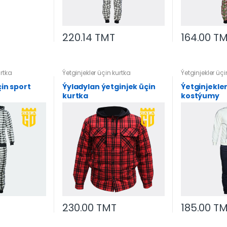
220.14 TMT
164.00 T
urtka
Ýetginjekler üçin kurtka
Ýetginjekler üçi
çin sport
Ýyladylan ýetginjek üçin
Ýetginjekler
kurtka
kostýumy
230.00 TMT
185.00 T