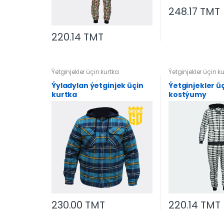
248.17 TMT
220.14 TMT
Ýetginjekler üçin kurtka
Ýetginjekler üçin k
Ýyladylan ýetginjek üçin
Ýetginjekler ü
kurtka
kostýumy
230.00 TMT
220.14 TMT