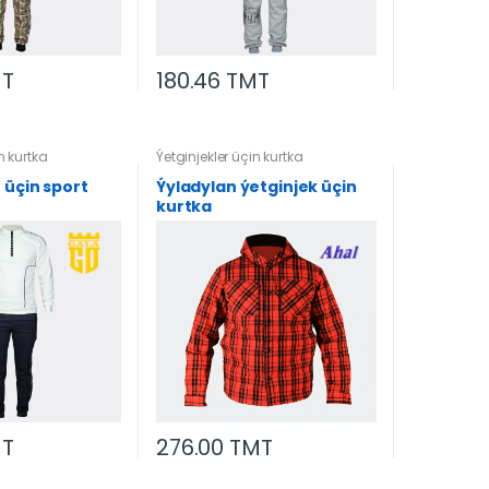
MT
180.46 TMT
n kurtka
Ýetginjekler üçin kurtka
 üçin sport
Ýyladylan ýetginjek üçin
kurtka
MT
276.00 TMT