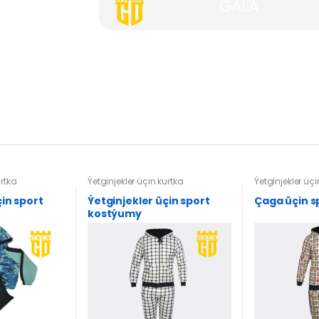
GALA
urtka
Ýetginjekler üçin kurtka
Ýetginjekler üçi
çin sport
Ýetginjekler üçin sport
Çaga üçin s
kostýumy