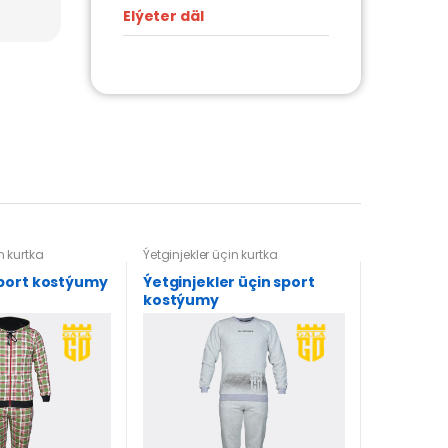
Elýeter däl
n kurtka
Ýetginjekler üçin kurtka
port kostýumy
Ýetginjekler üçin sport
kostýumy