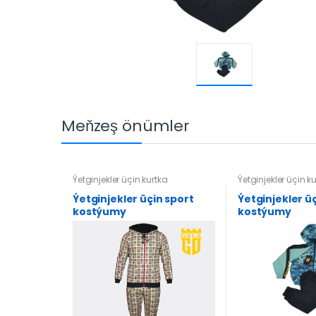
Meňzeş önümler
Ýetginjekler üçin kurtka
Ýetginjekler üçin k
Ýetginjekler üçin sport
Ýetginjekler ü
kostýumy
kostýumy