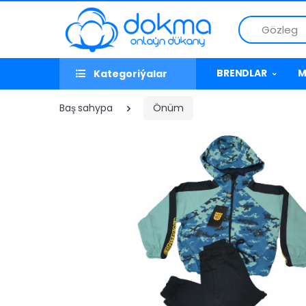
Gözleg
BRENDLAR
M
Kategoriýalar
Baş sahypa
Önüm