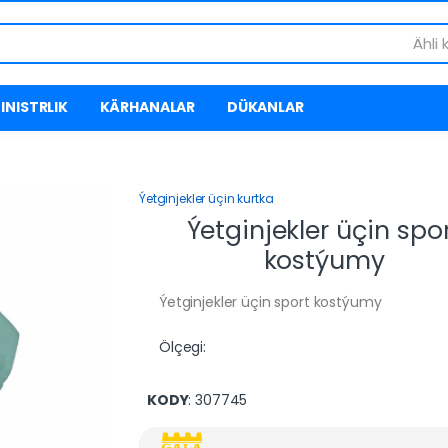
Ähli 
INISTRLIK
KÄRHANALAR
DÜKANLAR
Ýetginjekler üçin kurtka
Ýetginjekler üçin spo
kostýumy
Ýetginjekler üçin sport kostýumy
Ölçegi:
KODY
: 307745