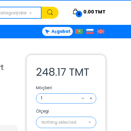
0.00
TMT
kategoriýalar
0
Aşgabat
rt
248.17 TMT
Möçberi
Ölçegi
Nothing selected