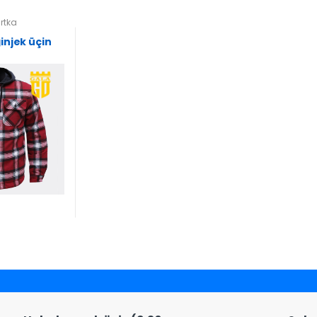
urtka
injek üçin