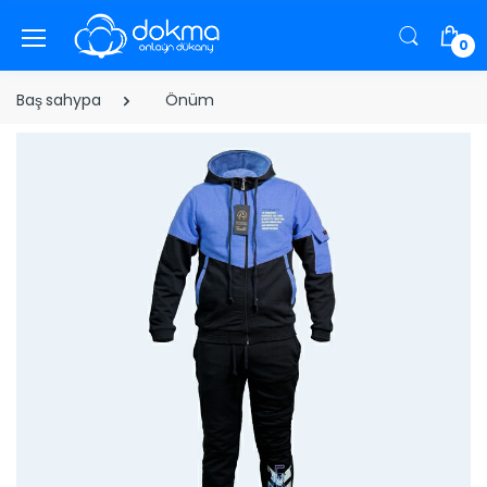
0
Baş sahypa
Önüm