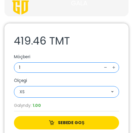
GALA
419.46 TMT
Möçberi
Ölçegi
XS
Galyndy:
1.00
SEBEDE GOŞ