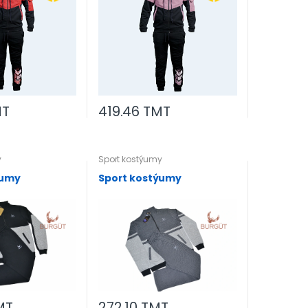
MT
419.46 TMT
y
Sport kostýumy
ýumy
Sport kostýumy
MT
272.10 TMT