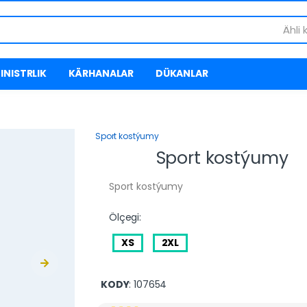
Ähli 
INISTRLIK
KÄRHANALAR
DÜKANLAR
Sport kostýumy
Sport kostýumy
Sport kostýumy
Ölçegi:
XS
2XL
KODY
: 107654