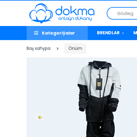
Gözleg
BRENDLAR
M
Kategoriýalar
Baş sahypa
Önüm