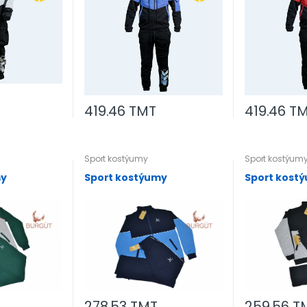
419.46 TMT
419.46 T
Sport kostýumy
Sport kostýum
my
Sport kostýumy
Sport kost
278.53 TMT
259.56 T