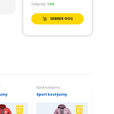
Galyndy:
1.00
SEBEDE GOŞ
y
Sport kostýumy
ýumy
Sport kostýumy