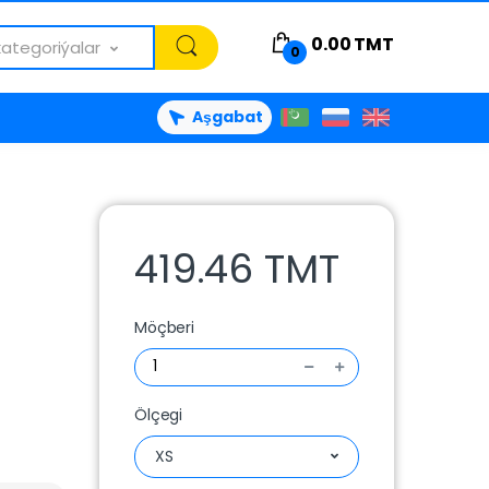
0.00
TMT
kategoriýalar
0
Aşgabat
419.46 TMT
Möçberi
Ölçegi
XS