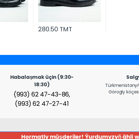
280.50 TMT
Habalaşmak üçin (9:30-
Sal
18:30)
Türkmenistanyň
Görogly köçesi
(993) 62 47-43-86,
(993) 62 47-27-41
Hormatly müşderiler! Ýurdumyzyň ähli welaý