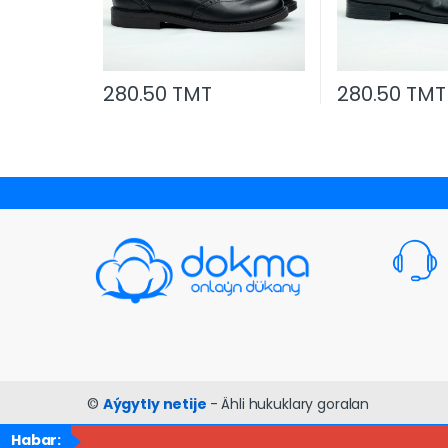
280.50 TMT
280.50 TMT
©
Aýgytly netije
- Ähli hukuklary goralan
Habar: