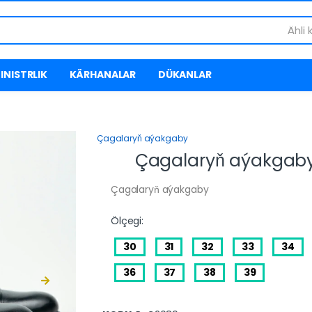
Ähli 
INISTRLIK
KÄRHANALAR
DÜKANLAR
Çagalaryň aýakgaby
Çagalaryň aýakgab
Çagalaryň aýakgaby
Ölçegi:
30
31
32
33
34
36
37
38
39