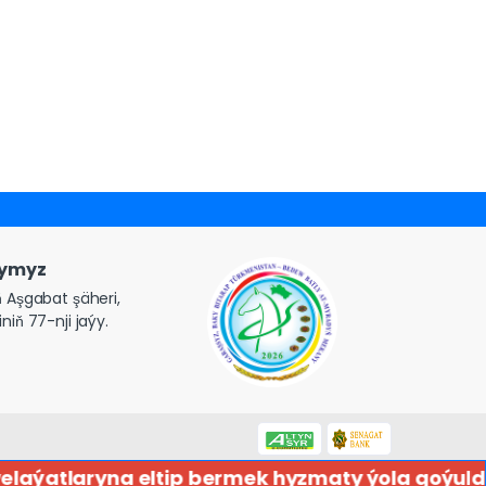
gymyz
 Aşgabat şäheri,
niň 77-nji jaýy.
atlaryna eltip bermek hyzmaty ýola goýuldy! Aş