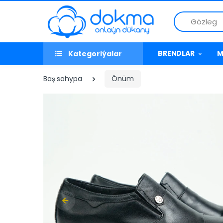
Gözleg
BRENDLAR
M
Kategoriýalar
Baş sahypa
Önüm