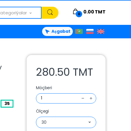
0.00
TMT
kategoriýalar
0
Aşgabat
y
280.50 TMT
Möçberi
35
Ölçegi
30