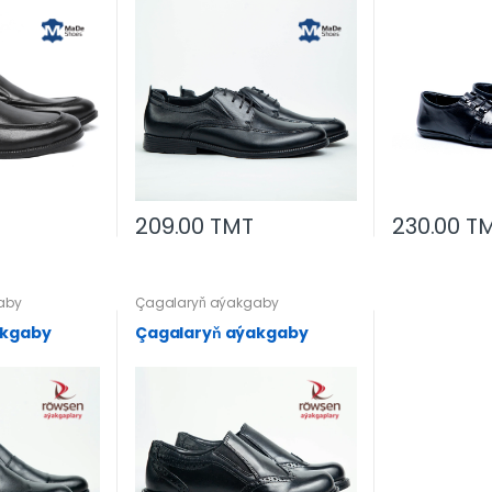
209.00 TMT
230.00 T
aby
Çagalaryň aýakgaby
akgaby
Çagalaryň aýakgaby