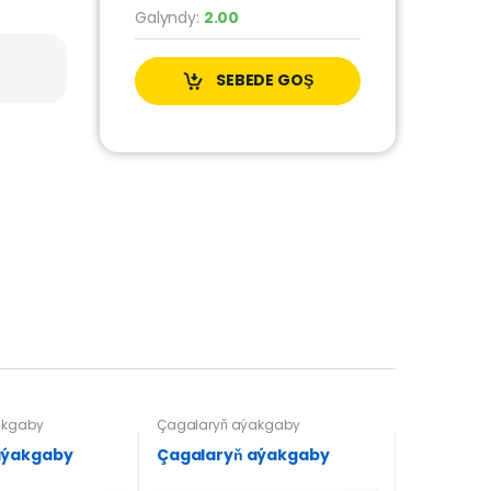
Galyndy:
2.00
SEBEDE GOŞ
akgaby
Çagalaryň aýakgaby
aýakgaby
Çagalaryň aýakgaby