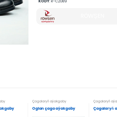
KODY
: R-C2089
RÖWŞEN
aby
Çagalaryň aýakgaby
Çagalaryň aý
ýakgaby
Oglan çaga aýakgaby
Çagalaryň 