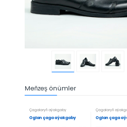
Meňzeş önümler
Çagalaryň aýakgaby
Çagalaryň aýakg
Oglan çaga aýakgaby
Oglan çaga a