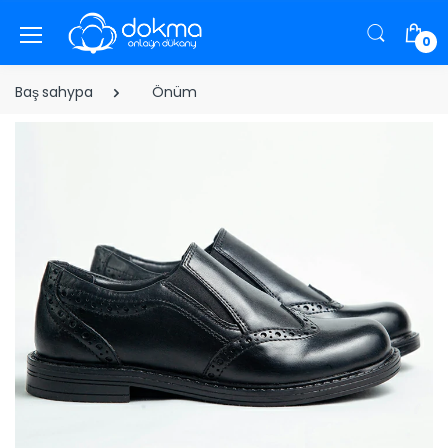
0
Baş sahypa
Önüm