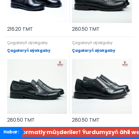
216.20 TMT
280.50 TMT
Çagalaryň aýakgaby
Çagalaryň aýakgaby
Çagalaryň aýakgaby
Çagalaryň aýakgaby
280.50 TMT
280.50 TMT
Hormatly müşderiler! Ýurdumyzyň ähli wela
Habar: