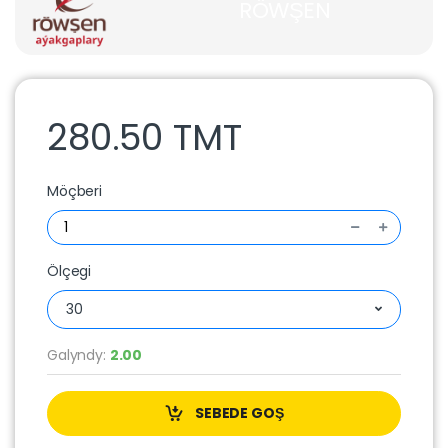
RÖWŞEN
280.50 TMT
Möçberi
Ölçegi
30
Galyndy:
2.00
SEBEDE GOŞ