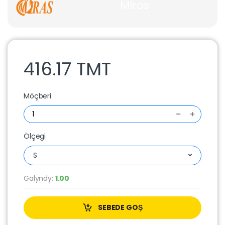
Miras
416.17 TMT
Möçberi
Ölçegi
S
Galyndy:
1.00
SEBEDE GOŞ