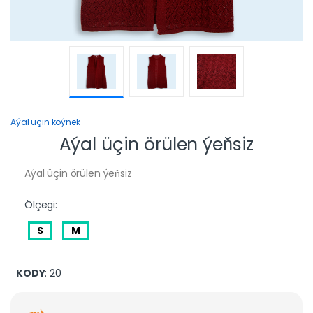
Aýal üçin köýnek
Aýal üçin örülen ýeňsiz
Aýal üçin örülen ýeňsiz
Ölçegi:
S
M
KODY
: 20