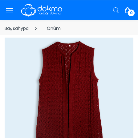
0
Baş sahypa
Önüm