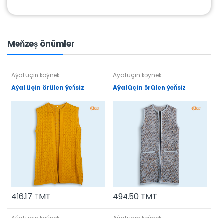
Meňzeş önümler
Aýal üçin köýnek
Aýal üçin köýnek
Aýal üçin örülen ýeňsiz
Aýal üçin örülen ýeňsiz
416.17 TMT
494.50 TMT
Aýal üçin köýnek
Aýal üçin köýnek