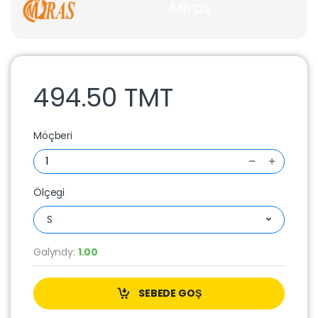
Miras
494.50 TMT
Möçberi
Ölçegi
S
Galyndy:
1.00
SEBEDE GOŞ