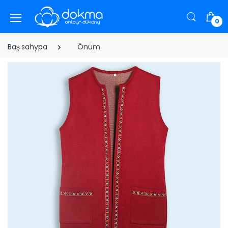
0
Baş sahypa
Önüm