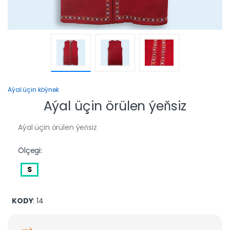
Aýal üçin köýnek
Aýal üçin örülen ýeňsiz
Aýal üçin örülen ýeňsiz
Ölçegi:
S
KODY
: 14