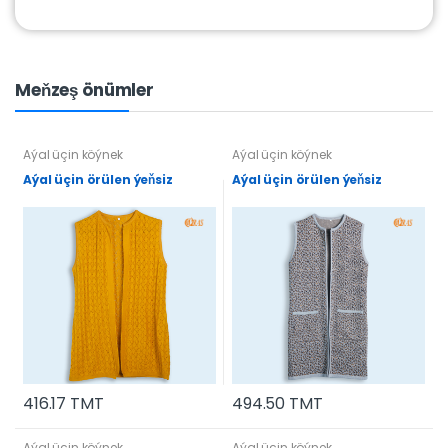
Meňzeş önümler
Aýal üçin köýnek
Aýal üçin köýnek
Aýal üçin örülen ýeňsiz
Aýal üçin örülen ýeňsiz
416.17 TMT
494.50 TMT
Aýal üçin köýnek
Aýal üçin köýnek