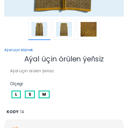
Aýal üçin köýnek
Aýal üçin örülen ýeňsiz
Aýal üçin örülen ýeňsiz
Ölçegi:
L
S
M
KODY
: 14