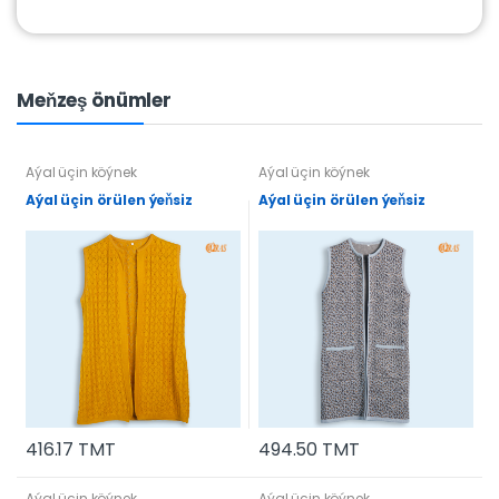
Meňzeş önümler
Aýal üçin köýnek
Aýal üçin köýnek
Aýal üçin örülen ýeňsiz
Aýal üçin örülen ýeňsiz
416.17 TMT
494.50 TMT
Aýal üçin köýnek
Aýal üçin köýnek