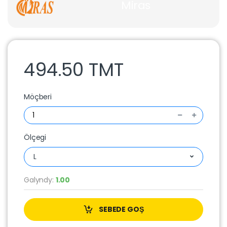
Miras
494.50 TMT
Möçberi
Ölçegi
L
Galyndy:
1.00
SEBEDE GOŞ