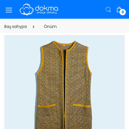
0
Baş sahypa
Önüm