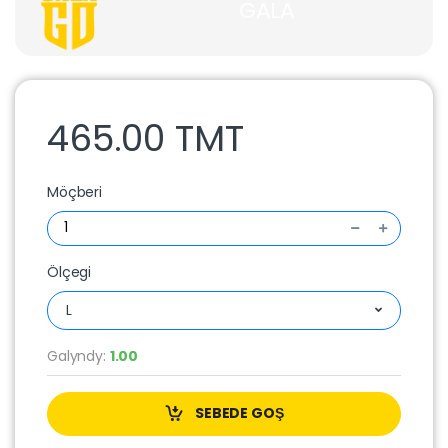
GALA
465.00 TMT
Möçberi
Ölçegi
L
Galyndy:
1.00
SEBEDE GOŞ