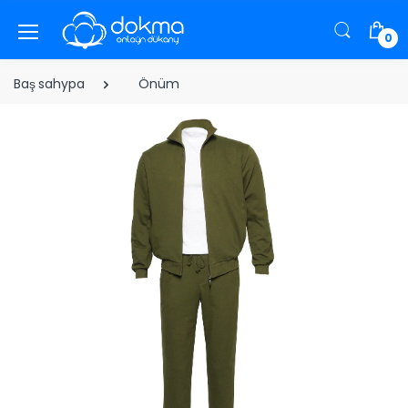
0
Baş sahypa
Önüm