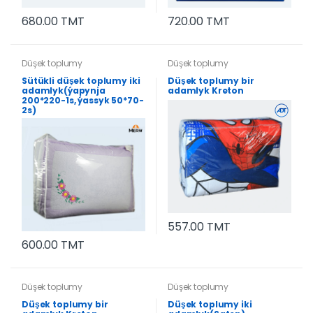
680.00 TMT
720.00 TMT
Düşek toplumy
Düşek toplumy
Sütükli düşek toplumy iki
Düşek toplumy bir
adamlyk(ýapynja
adamlyk Kreton
200*220-1s, ýassyk 50*70-
2s)
557.00 TMT
600.00 TMT
Düşek toplumy
Düşek toplumy
Düşek toplumy bir
Düşek toplumy iki