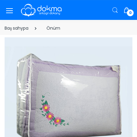
0
Baş sahypa
Önüm