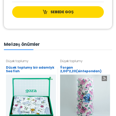
SEBEDE GOŞ
Meňzeş önümler
Düşek toplumy
Düşek toplumy
Düşek toplumy bir adamlyk
Ýorgan
Sea fish
2,00*2,20(sintepondan)