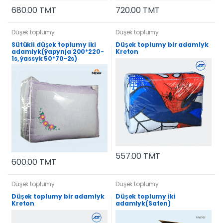
680.00 TMT
720.00 TMT
Düşek toplumy
Düşek toplumy
Sütükli düşek toplumy iki
Düşek toplumy bir adamlyk
adamlyk(ýapynja 200*220-
Kreton
1s, ýassyk 50*70-2s)
557.00 TMT
600.00 TMT
Düşek toplumy
Düşek toplumy
Düşek toplumy bir adamlyk
Düşek toplumy iki
Kreton
adamlyk(Saten)