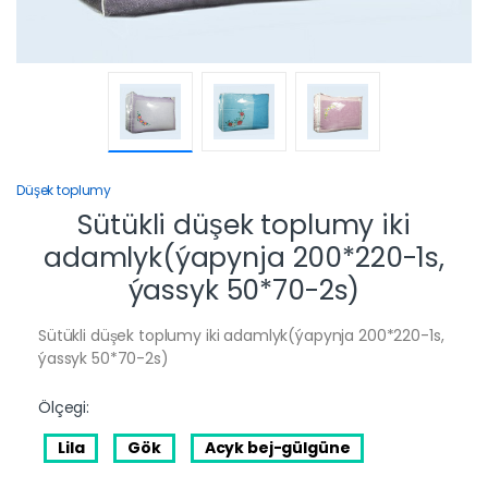
Düşek toplumy
Sütükli düşek toplumy iki
adamlyk(ýapynja 200*220-1s,
ýassyk 50*70-2s)
Sütükli düşek toplumy iki adamlyk(ýapynja 200*220-1s,
ýassyk 50*70-2s)
Ölçegi:
Lila
Gök
Acyk bej-gülgüne