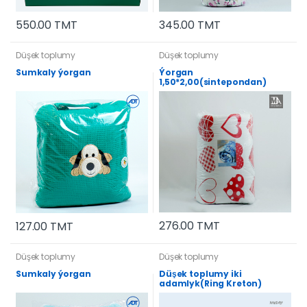
550.00 TMT
345.00 TMT
Düşek toplumy
Düşek toplumy
Sumkaly ýorgan
Ýorgan
1,50*2,00(sintepondan)
276.00 TMT
127.00 TMT
Düşek toplumy
Düşek toplumy
Sumkaly ýorgan
Düşek toplumy iki
adamlyk(Ring Kreton)