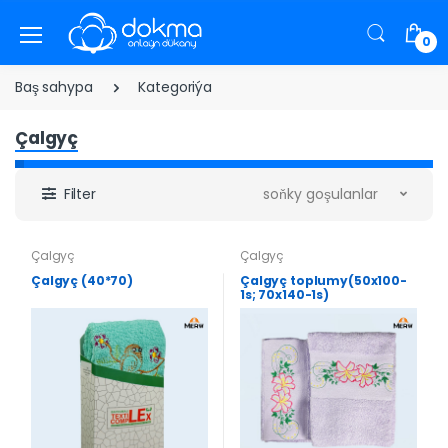
0
Baş sahypa
Kategoriýa
Çalgyç
Filter
soňky goşulanlar
Çalgyç
Çalgyç
Çalgyç (40*70)
Çalgyç toplumy(50x100-
1s; 70x140-1s)