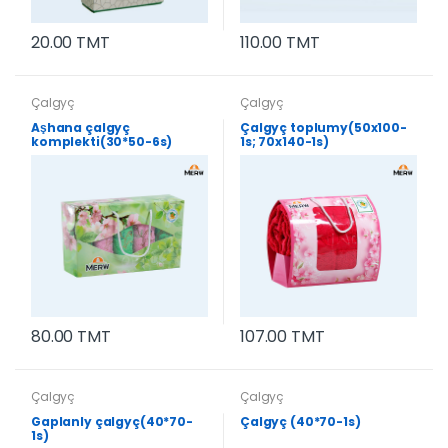
20.00 TMT
110.00 TMT
Çalgyç
Çalgyç
Aşhana çalgyç
Çalgyç toplumy(50x100-
komplekti(30*50-6s)
1s; 70x140-1s)
80.00 TMT
107.00 TMT
Çalgyç
Çalgyç
Gaplanly çalgyç(40*70-
Çalgyç (40*70-1s)
1s)