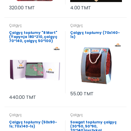
320.00 TMT
4.00 TMT
Çalgyç
Çalgyç
Çalgyç toplumy "8 Mart"
Çalgyç toplumy (70x140-
(Ýapynja 180*210, çalgyç
1s)
70*140, çalgyç 50*100)
55.00 TMT
440.00 TMT
Çalgyç
Çalgyç
Çalgyç toplumy (50x90-
Sowgat toplumy çalgyç
1s; 70x140-1s)
(30*50, 50*90,
70*140)pyrtykal