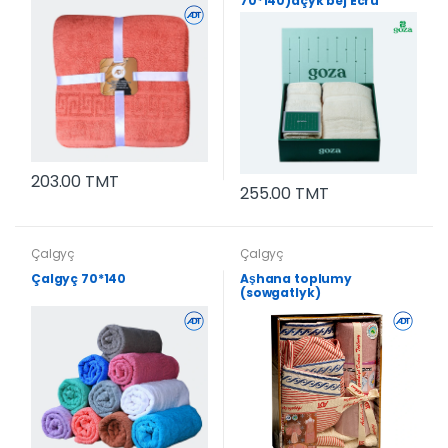
70*140)açyk bej Ecru
203.00 TMT
255.00 TMT
Çalgyç
Çalgyç
Çalgyç 70*140
Aşhana toplumy
(sowgatlyk)