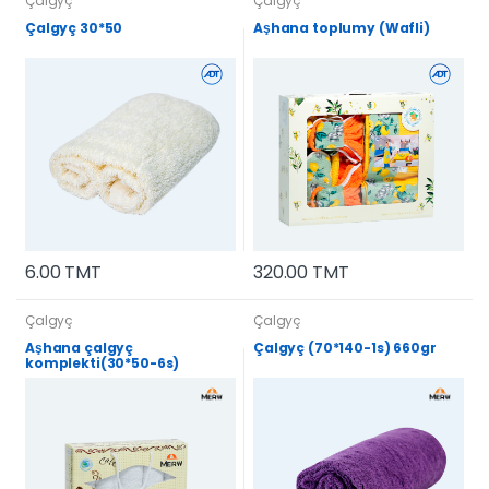
Çalgyç
Çalgyç
Çalgyç 30*50
Aşhana toplumy (Wafli)
6.00 TMT
320.00 TMT
Çalgyç
Çalgyç
Aşhana çalgyç
Çalgyç (70*140-1s) 660gr
komplekti(30*50-6s)