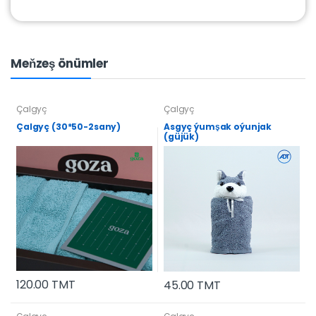
Meňzeş önümler
Çalgyç
Çalgyç
Çalgyç (30*50-2sany)
Asgyç ýumşak oýunjak
(güjük)
120.00 TMT
45.00 TMT