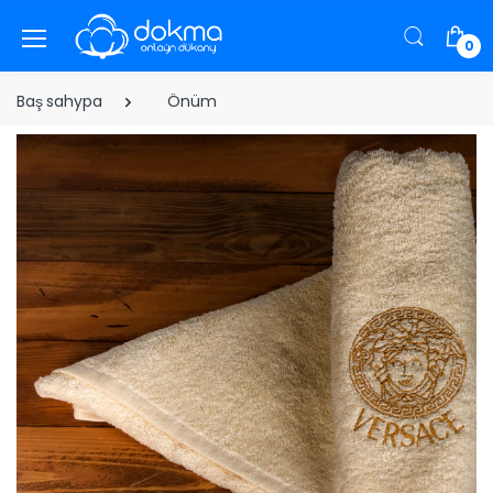
0
Baş sahypa
Önüm