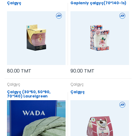
Çalgyç
Gaplanly çalgyç(70*140-1s)
80.00 TMT
90.00 TMT
Çalgyç
Çalgyç
Çalgyç (30*50, 50*90,
Çalgyç
70*140) Laurelgreen