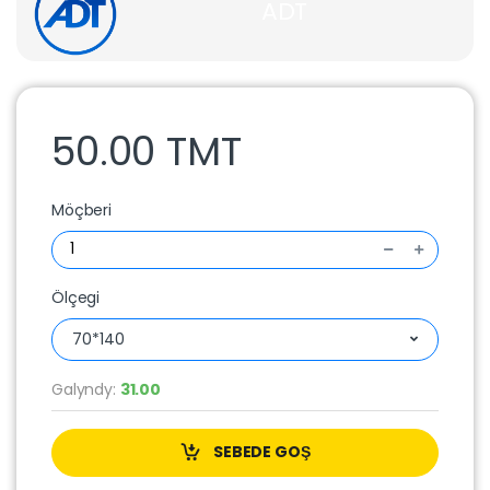
ADT
50.00 TMT
Möçberi
Ölçegi
70*140
Galyndy:
31.00
SEBEDE GOŞ