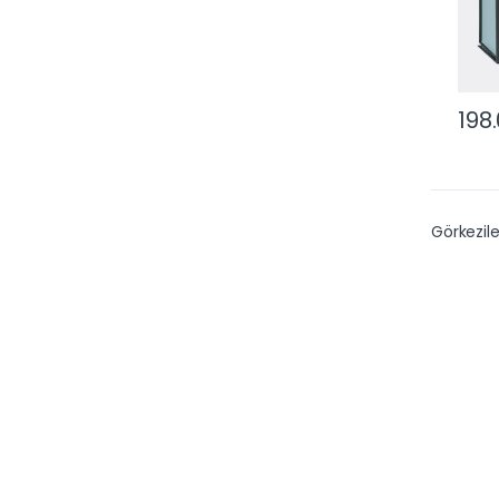
198
Görkezile