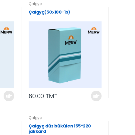
Çalgyç
Çalgyç(50х100-1s)
60.00 TMT
Çalgyç
;
Çalgyç düz bükülen 155*220
jakkard