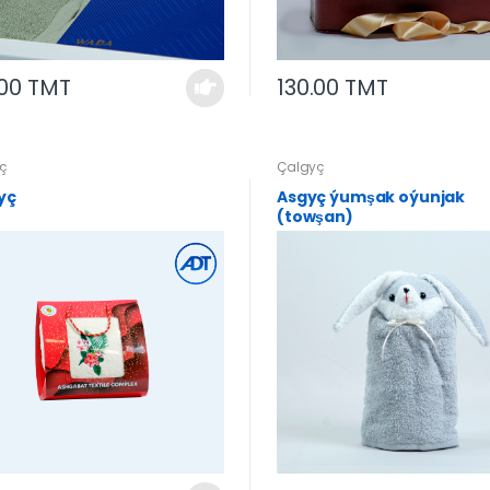
.00 TMT
130.00 TMT
ç
Çalgyç
yç
Asgyç ýumşak oýunjak
(towşan)