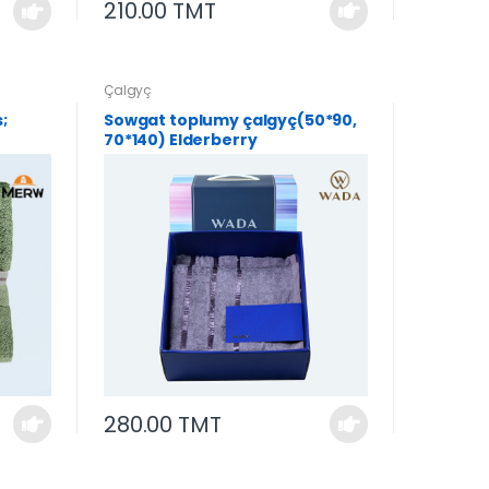
210.00 TMT
Çalgyç
;
Sowgat toplumy çalgyç(50*90,
70*140) Elderberry
280.00 TMT