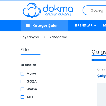
Gözleg
BRENDLAR
M
Kategoriýalar
Baş sahypa
Kategoriýa
Filter
Çalg
Brendlar
Çalgy
Merw
Çalg
GOZA
WADA
ADT