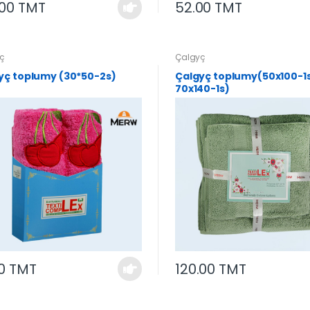
.00 TMT
52.00 TMT
ç
Çalgyç
yç toplumy (30*50-2s)
Çalgyç toplumy(50x100-1s
70x140-1s)
00 TMT
120.00 TMT