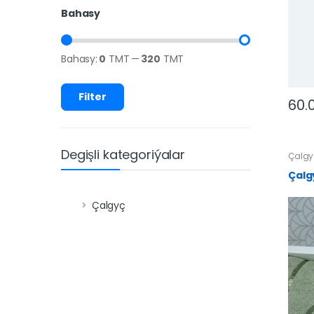
Bahasy
Bahasy:
0
TMT
—
320
TMT
Filter
60.
Degişli kategoriýalar
Çalgy
Çalg
Çalgyç