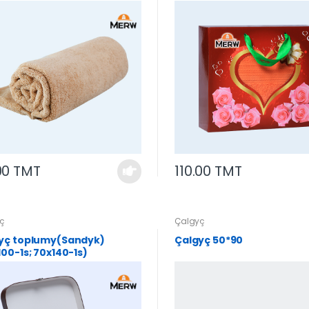
00 TMT
110.00 TMT
ç
Çalgyç
yç toplumy(Sandyk)
Çalgyç 50*90
100-1s; 70x140-1s)