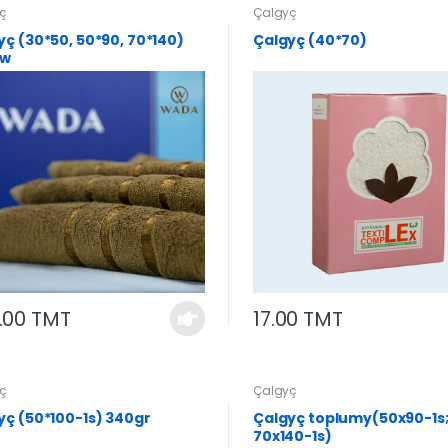
ç
Çalgyç
yç (30*50, 50*90, 70*140)
Çalgyç (40*70)
ow
.00 TMT
17.00 TMT
ç
Çalgyç
yç (50*100-1s) 340gr
Çalgyç toplumy(50x90-1s
70x140-1s)