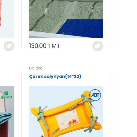
130.00 TMT
Çalgyç
Çörek salynýan(14*22)