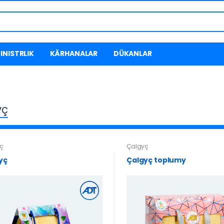
INISTRLIK
KÄRHANALAR
DÜKANLAR
yç
ç
Çalgyç
yç
Çalgyç toplumy