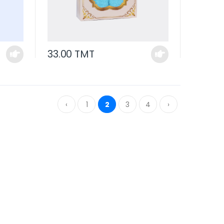
33.00 TMT
‹
1
2
3
4
›