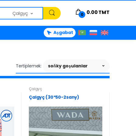
0.00
TMT
Çalgyç
0
Aşgabat
Tertiplemek:
soňky goşulanlar
Çalgyç
Çalgyç (30*50-2sany)