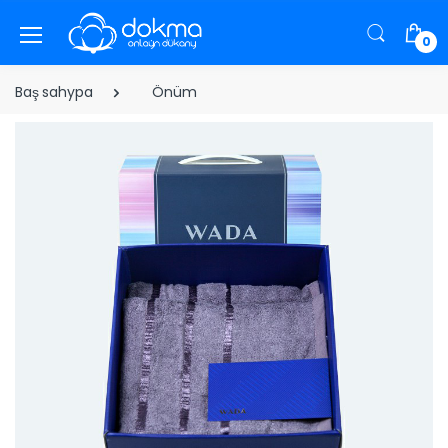
0
Baş sahypa
Önüm