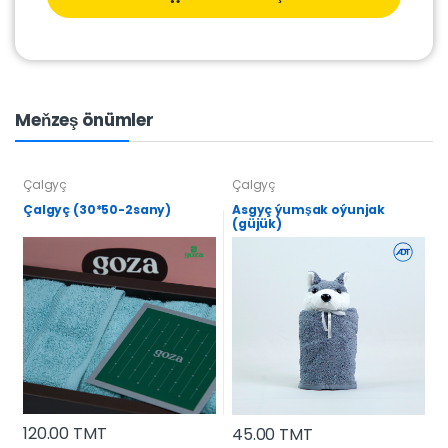
Meňzeş önümler
Çalgyç
Çalgyç
Çalgyç (30*50-2sany)
Asgyç ýumşak oýunjak
(güjük)
120.00 TMT
45.00 TMT