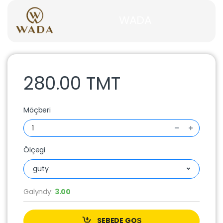
WADA
280.00 TMT
Möçberi
Ölçegi
guty
Galyndy:
3.00
SEBEDE GOŞ