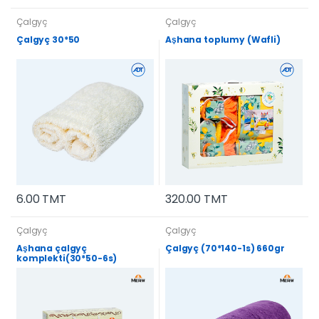
Çalgyç
Çalgyç
Çalgyç 30*50
Aşhana toplumy (Wafli)
6.00 TMT
320.00 TMT
Çalgyç
Çalgyç
Aşhana çalgyç
Çalgyç (70*140-1s) 660gr
komplekti(30*50-6s)