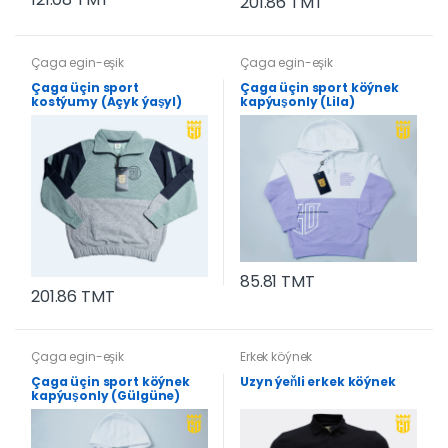
201.86 TMT
Çaga egin-eşik
Çaga egin-eşik
Çaga üçin sport
Çaga üçin sport köýnek
kostýumy (Açyk ýaşyl)
kapýuşonly (Lila)
85.81 TMT
201.86 TMT
Çaga egin-eşik
Erkek köýnek
Çaga üçin sport köýnek
Uzyn ýeňli erkek köýnek
kapýuşonly (Gülgüne)