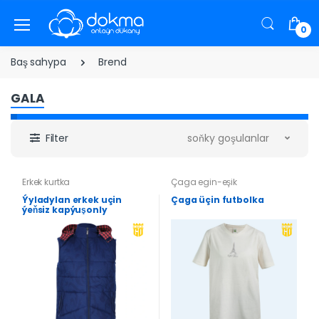
0
Baş sahypa
Brend
GALA
Filter
soňky goşulanlar
Erkek kurtka
Çaga egin-eşik
Ýyladylan erkek uçin
Çaga üçin futbolka
ýeňsiz kapýuşonly