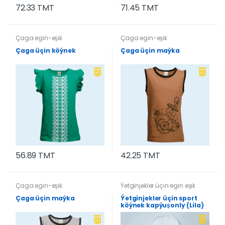
72.33 TMT
71.45 TMT
Çaga egin-eşik
Çaga egin-eşik
Çaga üçin köýnek
Çaga üçin maýka
56.89 TMT
42.25 TMT
Çaga egin-eşik
Ýetginjekler üçin egin eşik
Çaga üçin maýka
Ýetginjekler üçin sport
köýnek kapýuşonly (Lila)