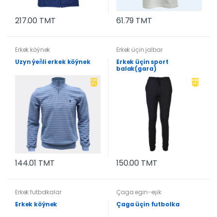
217.00 TMT
61.79 TMT
Erkek köýnek
Erkek üçin jalbar
Uzyn ýeňli erkek köýnek
Erkek üçin sport
balak(gara)
144.01 TMT
150.00 TMT
Erkek futbolkalar
Çaga egin-eşik
Erkek köýnek
Çaga üçin futbolka