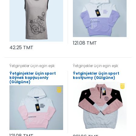
121.08 TMT
42.25 TMT
Ýetginjekler üçin egin eşik
Ýetginjekler üçin egin eşik
Ýetginjekler üçin sport
Ýetginjekler üçin sport
köýnek kapýuşonly
kostýumy (Gülgüne)
(Gülgüne)
121.08 TMT