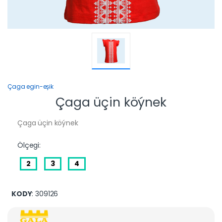
Çaga egin-eşik
Çaga üçin köýnek
Çaga üçin köýnek
Ölçegi:
2
3
4
KODY
: 309126