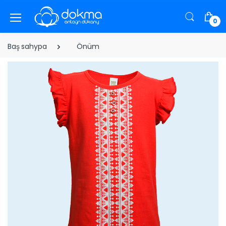
0
Baş sahypa
Önüm