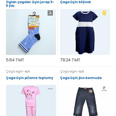
Oglan çagalar üçin jorap 3-
Çaga üçin köýnek
5 ýaş
5.64 TMT
79.24 TMT
Çaga egin-eşik
Çaga egin-eşik
Çaga üçin pižama toplumy
Çaga üçin jins bermuda