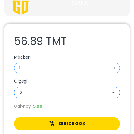
GALA
56.89 TMT
Möçberi
Ölçegi
2
Galyndy:
5.00
SEBEDE GOŞ