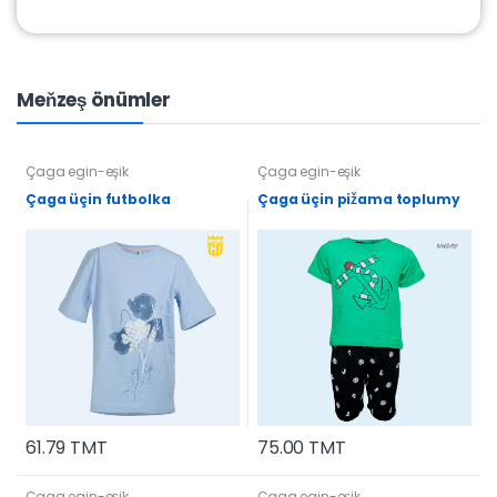
Meňzeş önümler
Çaga egin-eşik
Çaga egin-eşik
Çaga üçin futbolka
Çaga üçin pižama toplumy
61.79 TMT
75.00 TMT
Çaga egin-eşik
Çaga egin-eşik