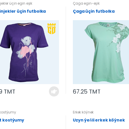
jekler üçin egin eşik
Çaga egin-eşik
injekler üçin futbolka
Çaga üçin futbolka
79 TMT
67.25 TMT
 kostýumy
Erkek köýnek
t kostýumy
Uzyn ýeňli erkek köýnek