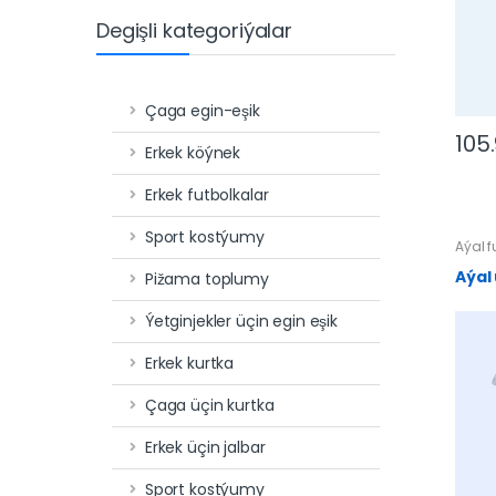
Degişli kategoriýalar
Çaga egin-eşik
105
Erkek köýnek
Erkek futbolkalar
Sport kostýumy
Aýal f
Aýal
Pižama toplumy
Ýetginjekler üçin egin eşik
Erkek kurtka
Çaga üçin kurtka
Erkek üçin jalbar
Sport kostýumy