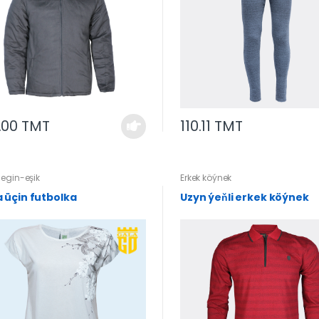
.00 TMT
110.11 TMT
egin-eşik
Erkek köýnek
Çaga üçin futbolka
Uzyn ýeňli erkek köýnek