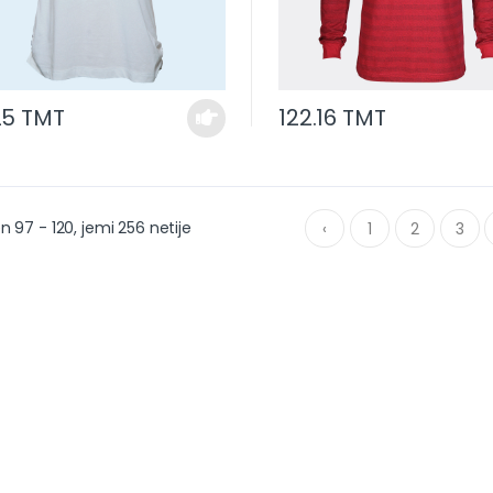
25 TMT
122.16 TMT
n 97 - 120, jemi 256 netije
‹
1
2
3