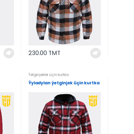
230.00 TMT
Ýetginjekler üçin kurtka
Ýyladylan ýetginjek üçin kurtka