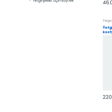
Ýetginjekler üçin köýnek
46.
Ýetgin
Ýetg
kos
220