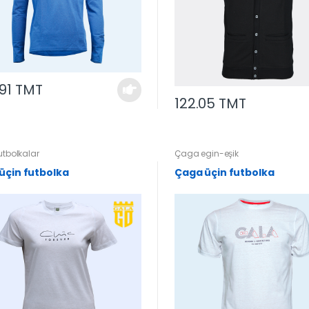
.91 TMT
122.05 TMT
utbolkalar
Çaga egin-eşik
 üçin futbolka
Çaga üçin futbolka