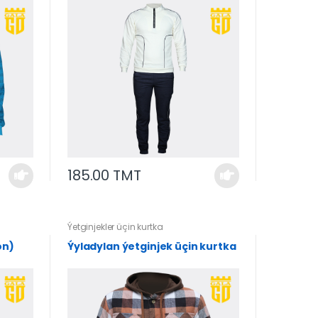
185.00 TMT
Ýetginjekler üçin kurtka
on)
Ýyladylan ýetginjek üçin kurtka