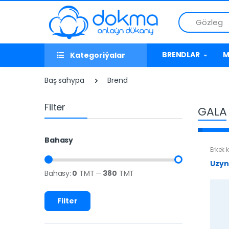
Gözleg
BRENDLAR
M
Kategoriýalar
Baş sahypa
Brend
Filter
GALA
Bahasy
Erkek 
Uzyn
Bahasy:
0
TMT
—
380
TMT
Filter