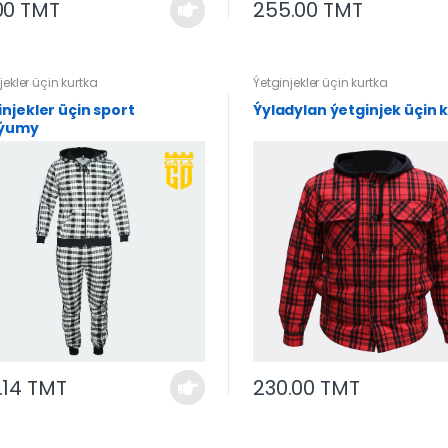
00 TMT
255.00 TMT
jekler üçin kurtka
Ýetginjekler üçin kurtka
injekler üçin sport
Ýyladylan ýetginjek üçin 
týumy
.14 TMT
230.00 TMT