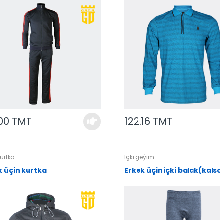
.00 TMT
122.16 TMT
kurtka
Içki geýim
k üçin kurtka
Erkek üçin içki balak(kals