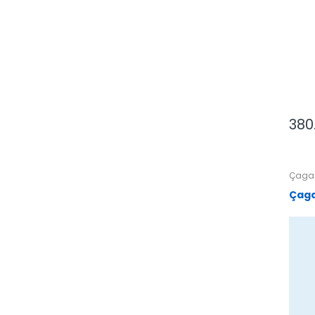
380
Çaga 