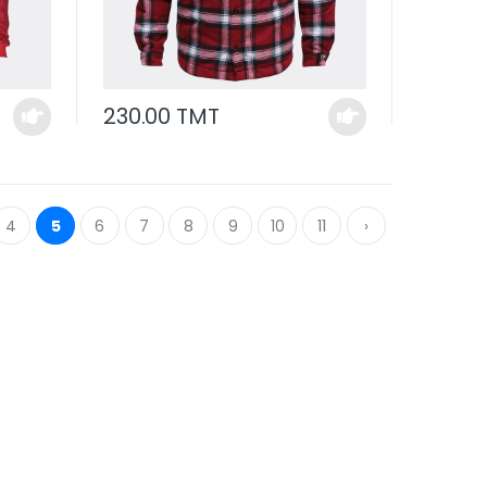
230.00 TMT
4
5
6
7
8
9
10
11
›