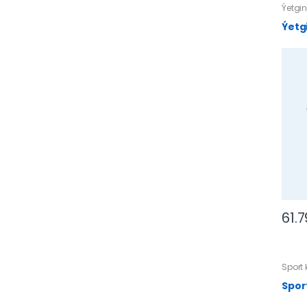
Ýetgin
Ýetg
61.
Sport
Spor