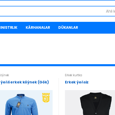
Ähli 
INISTRLIK
KÄRHANALAR
DÜKANLAR
köýnek
Erkek kurtka
 ýeňli erkek köýnek (Gök)
Erkek ýeňsiz