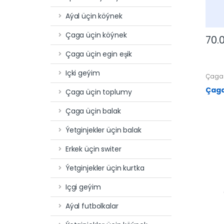
Aýal üçin köýnek
Çaga üçin köýnek
70.
Çaga üçin egin eşik
Içki geýim
Çaga 
Çaga
Çaga üçin toplumy
Çaga üçin balak
Ýetginjekler üçin balak
Erkek üçin switer
Ýetginjekler üçin kurtka
Içgi geýim
Aýal futbolkalar