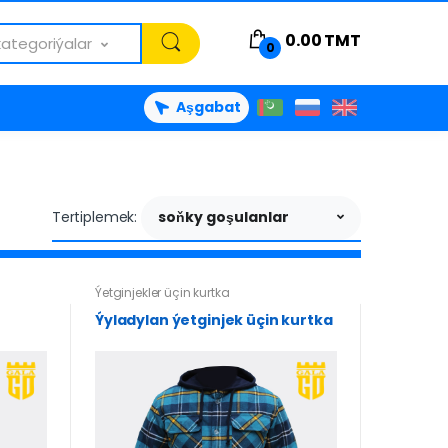
0.00
TMT
kategoriýalar
0
Aşgabat
Tertiplemek:
soňky goşulanlar
Ýetginjekler üçin kurtka
Ýyladylan ýetginjek üçin kurtka