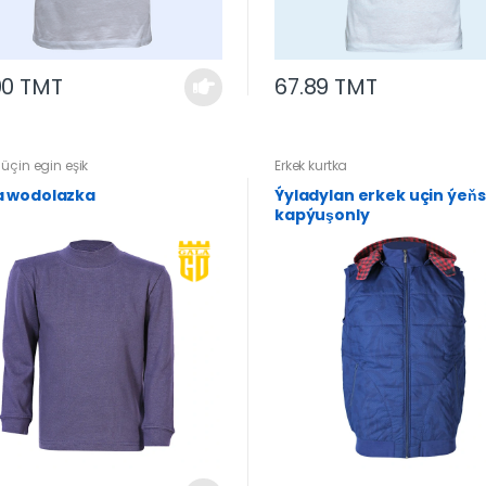
00 TMT
67.89 TMT
üçin egin eşik
Erkek kurtka
 wodolazka
Ýyladylan erkek uçin ýeňs
kapýuşonly