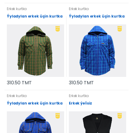
Erkek kurtka
Erkek kurtka
Ýyladylan erkek üçin kurtka
Ýyladylan erkek üçin kurtka
310.50 TMT
310.50 TMT
Erkek kurtka
Erkek kurtka
Ýyladylan erkek üçin kurtka
Erkek ýeňsiz