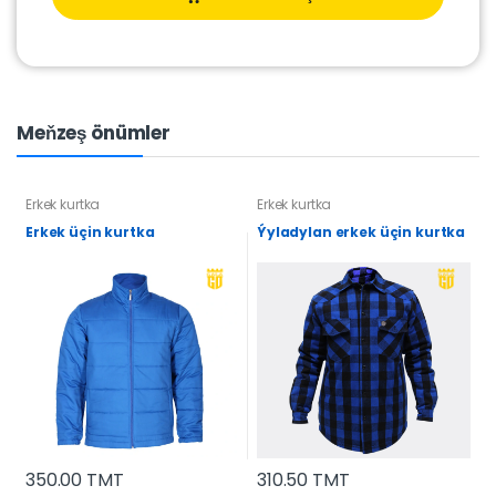
Meňzeş önümler
Erkek kurtka
Erkek kurtka
Erkek üçin kurtka
Ýyladylan erkek üçin kurtka
350.00 TMT
310.50 TMT