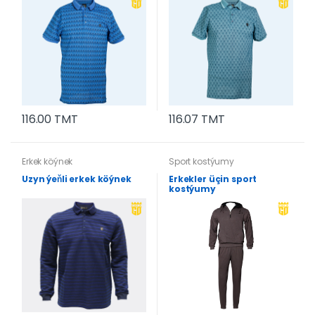
116.00 TMT
116.07 TMT
Erkek köýnek
Sport kostýumy
Uzyn ýeňli erkek köýnek
Erkekler üçin sport
kostýumy