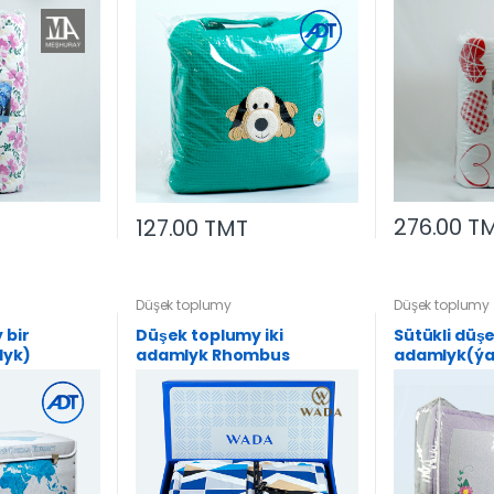
276.00 T
127.00 TMT
Düşek toplumy
Düşek toplumy
 bir
Düşek toplumy iki
Sütükli düşe
dyk)
adamlyk Rhombus
adamlyk(ýa
200*220-1s,
2s)