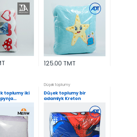
MT
125.00 TMT
Düşek toplumy
k toplumy iki
Düşek toplumy bir
pynja
adamlyk Kreton
 ýassyk 50*70-