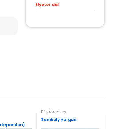
Elýeter däl
Düşek toplumy
Sumkaly ýorgan
intepondan)