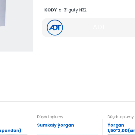
KODY
: o-31 guty N32
ADT
Düşek toplumy
Düşek toplumy
Sumkaly ýorgan
Ýorgan
tepondan)
1,50*2,00(s