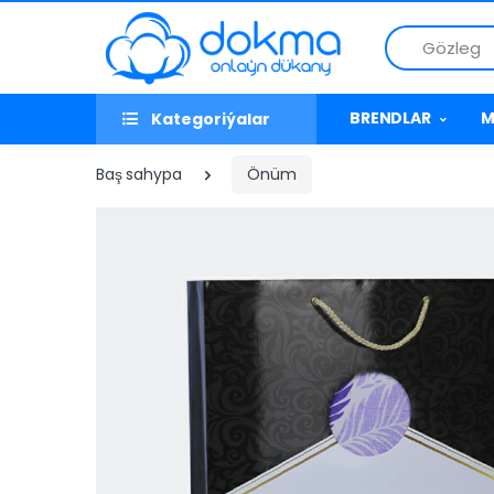
Gözleg
BRENDLAR
M
Kategoriýalar
Baş sahypa
Önüm