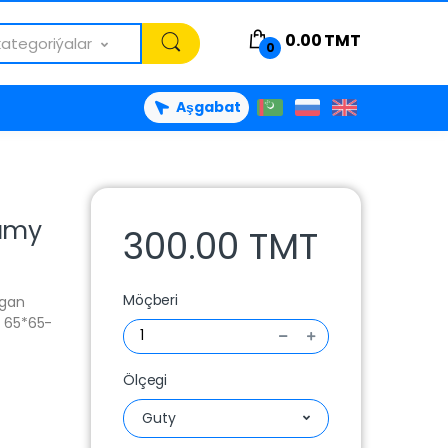
0.00
TMT
kategoriýalar
0
Aşgabat
lumy
300.00 TMT
Möçberi
rgan
y 65*65-
Ölçegi
Guty