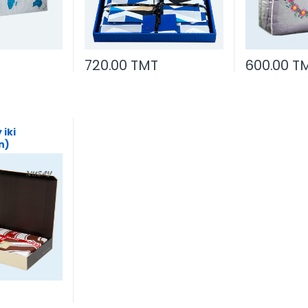
720.00 TMT
600.00 T
iki
n)