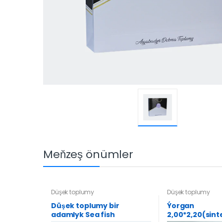
Meňzeş önümler
Düşek toplumy
Düşek toplumy
Düşek toplumy bir
Ýorgan
adamlyk Sea fish
2,00*2,20(sin