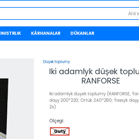
Ähli 
INISTRLIK
KÄRHANALAR
DÜKANLAR
Düşek toplumy
Iki adamlyk düşek top
RANFORSE
Iki adamlyk düşek toplumy (RANFORSE, Ýo
daşy 200*220; Örtük 240*260; Ýassyk daş
2s)
Ölçegi:
Guty