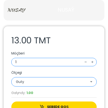
NUSAÝ
13.00 TMT
Möçberi
Ölçegi
Guty
Galyndy:
1.00
SEBEDE GOŞ