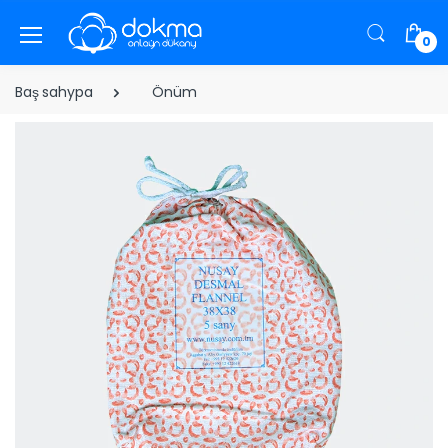
0
Baş sahypa
Önüm