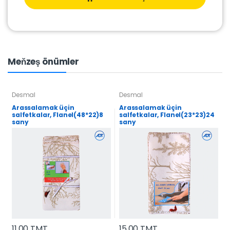
Meňzeş önümler
Desmal
Desmal
Arassalamak üçin
Arassalamak üçin
salfetkalar, Flanel(48*22)8
salfetkalar, Flanel(23*23)24
sany
sany
11.00 TMT
15.00 TMT