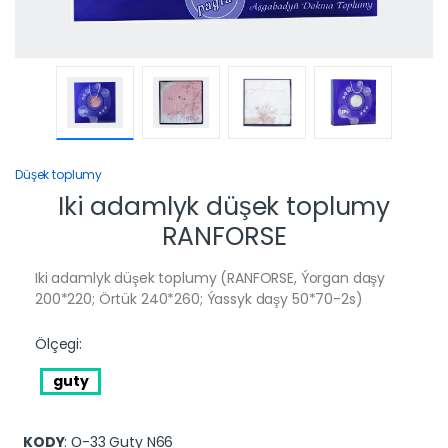
Düşek toplumy
Iki adamlyk düşek toplumy
RANFORSE
Iki adamlyk düşek toplumy (RANFORSE, Ýorgan daşy
200*220; Örtük 240*260; Ýassyk daşy 50*70-2s)
Ölçegi:
guty
KODY
: О-33 Guty N66