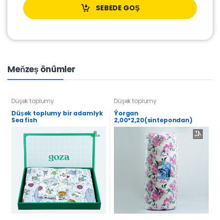
SEBEDE GOŞ
Meňzeş önümler
Düşek toplumy
Düşek toplumy
Düşek toplumy bir adamlyk
Ýorgan
Sea fish
2,00*2,20(sintepondan)