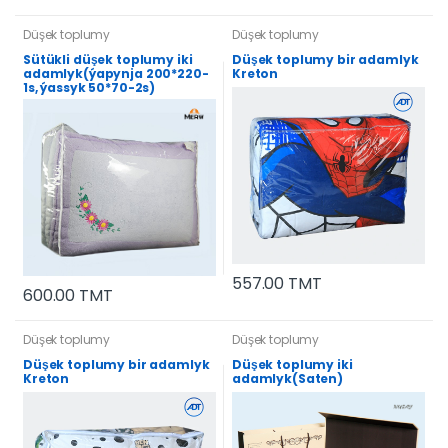
Düşek toplumy
Düşek toplumy
Sütükli düşek toplumy iki
Düşek toplumy bir adamlyk
adamlyk(ýapynja 200*220-
Kreton
1s, ýassyk 50*70-2s)
557.00 TMT
600.00 TMT
Düşek toplumy
Düşek toplumy
Düşek toplumy bir adamlyk
Düşek toplumy iki
Kreton
adamlyk(Saten)