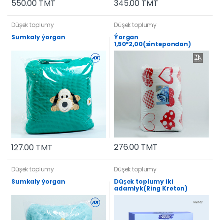
550.00 TMT
345.00 TMT
Düşek toplumy
Düşek toplumy
Sumkaly ýorgan
Ýorgan
1,50*2,00(sintepondan)
276.00 TMT
127.00 TMT
Düşek toplumy
Düşek toplumy
Sumkaly ýorgan
Düşek toplumy iki
adamlyk(Ring Kreton)