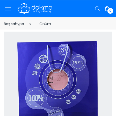
0
Baş sahypa
Önüm