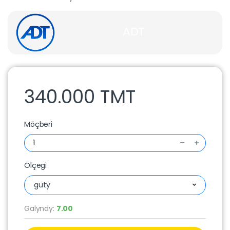
ADT
340.000 TMT
Möçberi
Ölçegi
guty
Galyndy:
7.00