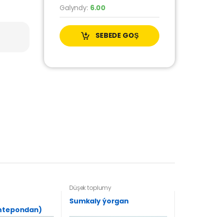
Galyndy:
6.00
SEBEDE GOŞ
Düşek toplumy
Sumkaly ýorgan
intepondan)