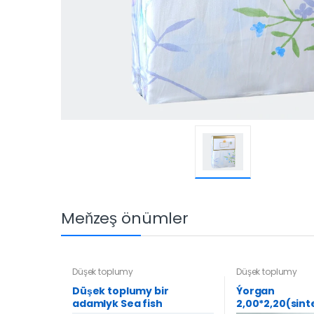
Meňzeş önümler
Düşek toplumy
Düşek toplumy
Düşek toplumy bir
Ýorgan
adamlyk Sea fish
2,00*2,20(sin