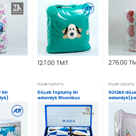
276.00 T
127.00 TMT
Düşek toplumy
Düşek toplumy
 bir
Düşek toplumy iki
Sütükli düşe
dyk)
adamlyk Rhombus
adamlyk(ýa
200*220-1s,
2s)