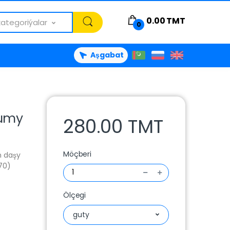
0.00
TMT
kategoriýalar
0
Aşgabat
lumy
280.00 TMT
Möçberi
n daşy
70)
Ölçegi
guty