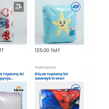
MT
125.00 TMT
Düşek toplumy
k toplumy iki
Düşek toplumy bir
pynja
adamlyk Kreton
 ýassyk 50*70-