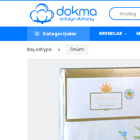
Gözleg
BRENDLAR
M
Kategoriýalar
Baş sahypa
Önüm