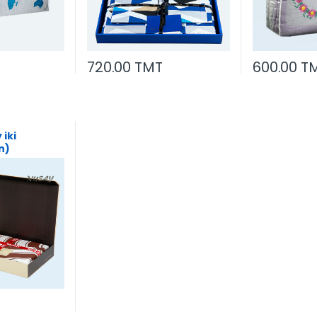
720.00 TMT
600.00 T
iki
n)