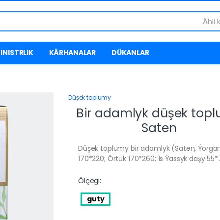
Ähli 
INISTRLIK
KÄRHANALAR
DÜKANLAR
Düşek toplumy
Bir adamlyk düşek top
Saten
Düşek toplumy bir adamlyk (Saten, Ýorga
170*220; Örtük 170*260; 1s Ýassyk daşy 55*
Ölçegi:
guty