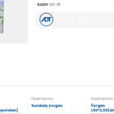
KODY
: OT-31
ADT
Düşek toplumy
Düşek toplumy
Sumkaly ýorgan
Ýorgan
tepondan)
1,50*2,00(s