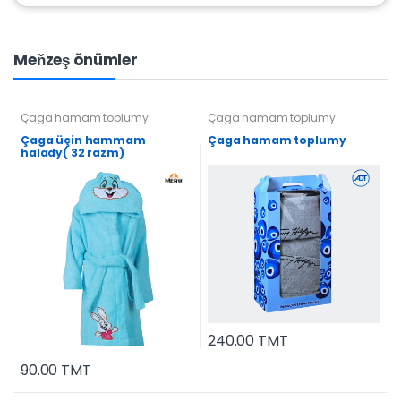
Meňzeş önümler
Çaga hamam toplumy
Çaga hamam toplumy
Çaga üçin hammam
Çaga hamam toplumy
halady( 32 razm)
240.00 TMT
90.00 TMT