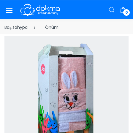
0
Baş sahypa
Önüm