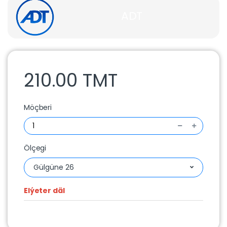
ADT
210.00 TMT
Möçberi
Ölçegi
Gülgüne 26
Elýeter däl