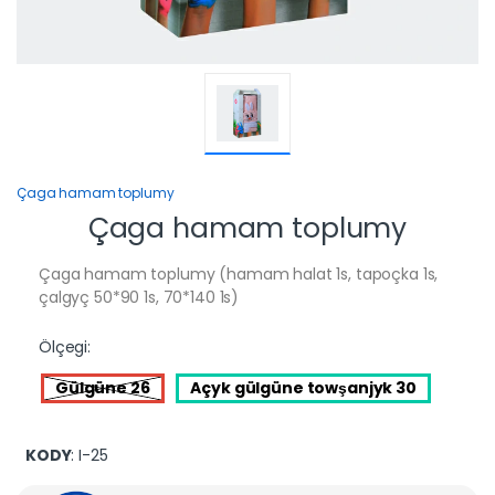
Çaga hamam toplumy
Çaga hamam toplumy
Çaga hamam toplumy (hamam halat 1s, tapoçka 1s,
çalgyç 50*90 1s, 70*140 1s)
Ölçegi:
Gülgüne 26
Açyk gülgüne towşanjyk 30
KODY
: I-25