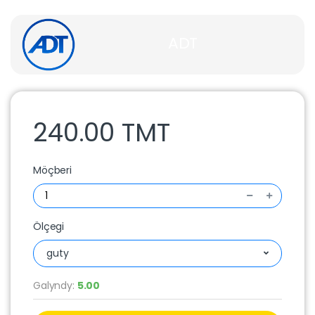
ADT
240.00 TMT
Möçberi
Ölçegi
guty
Galyndy:
5.00