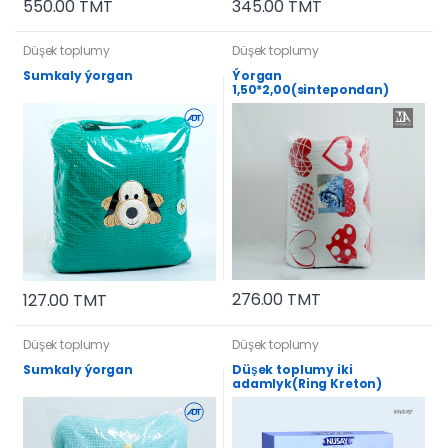
550.00 TMT
345.00 TMT
Düşek toplumy
Düşek toplumy
Sumkaly ýorgan
Ýorgan
1,50*2,00(sintepondan)
276.00 TMT
127.00 TMT
Düşek toplumy
Düşek toplumy
Sumkaly ýorgan
Düşek toplumy iki
adamlyk(Ring Kreton)