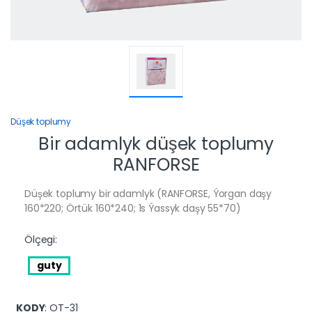
Düşek toplumy
Bir adamlyk düşek toplumy
RANFORSE
Düşek toplumy bir adamlyk (RANFORSE, Ýorgan daşy
160*220; Örtük 160*240; 1s Ýassyk daşy 55*70)
Ölçegi:
guty
KODY
: OT-31