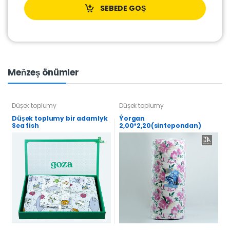
SEBEDE GOŞ
Meňzeş önümler
Düşek toplumy
Düşek toplumy
Düşek toplumy bir adamlyk
Ýorgan
Sea fish
2,00*2,20(sintepondan)