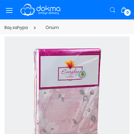
0
Baş sahypa
Önüm