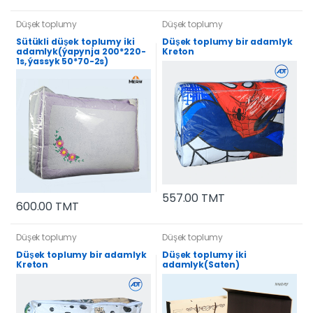
Düşek toplumy
Düşek toplumy
Sütükli düşek toplumy iki
Düşek toplumy bir adamlyk
adamlyk(ýapynja 200*220-
Kreton
1s, ýassyk 50*70-2s)
557.00 TMT
600.00 TMT
Düşek toplumy
Düşek toplumy
Düşek toplumy bir adamlyk
Düşek toplumy iki
Kreton
adamlyk(Saten)