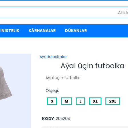
Ähli 
INISTRLIK
KÄRHANALAR
DÜKANLAR
Aýal futbolkalar
Aýal üçin futbolka
Aýal üçin futbolka
Ölçegi:
S
M
L
XL
2XL
KODY
: 205204