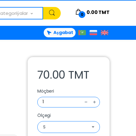
0.00
TMT
kategoriýalar
0
Aşgabat
70.00 TMT
Möçberi
Ölçegi
S