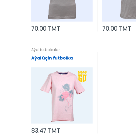
70.00 TMT
70.00 TMT
Aýal futbolkalar
Aýal üçin futbolka
83.47 TMT