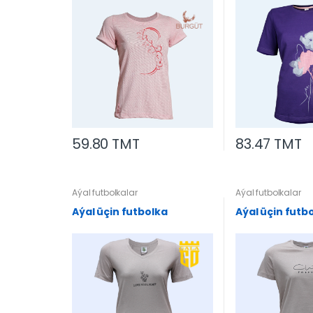
59.80 TMT
83.47 TMT
Aýal futbolkalar
Aýal futbolkalar
Aýal üçin futbolka
Aýal üçin futb