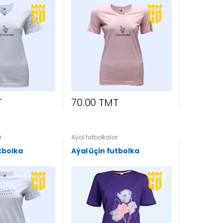
70.00 TMT
T
r
Aýal futbolkalar
tbolka
Aýal üçin futbolka