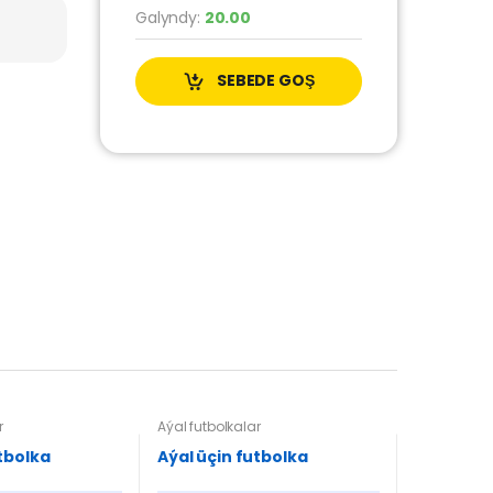
Galyndy:
20.00
SEBEDE GOŞ
r
Aýal futbolkalar
tbolka
Aýal üçin futbolka