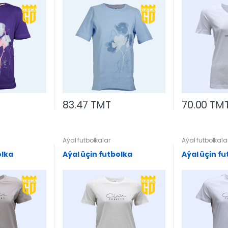
83.47 TMT
70.00 TM
Aýal futbolkalar
Aýal futbolkala
olka
Aýal üçin futbolka
Aýal üçin fu