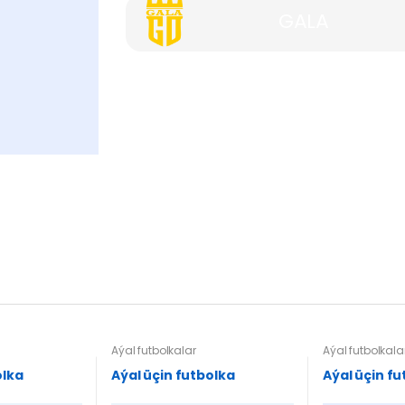
GALA
Aýal futbolkalar
Aýal futbolkala
olka
Aýal üçin futbolka
Aýal üçin fu