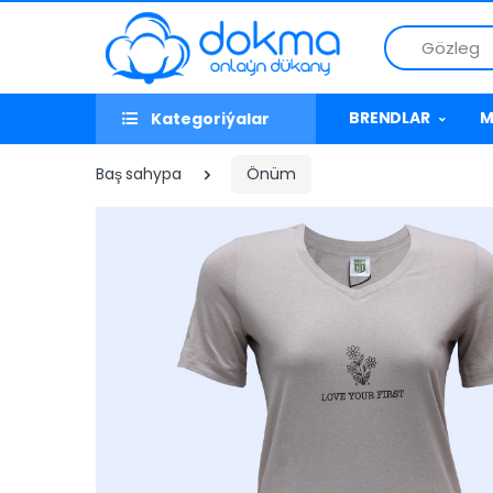
Gözleg
BRENDLAR
M
Kategoriýalar
Baş sahypa
Önüm