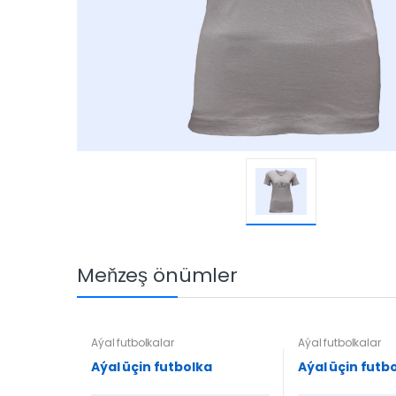
Meňzeş önümler
Aýal futbolkalar
Aýal futbolkalar
Aýal üçin futbolka
Aýal üçin futb