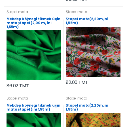
Ştapel mata
Ştapel mata
Mekdep köýnegi tikmek üçin
Ştapel mata(2,20m,ini
mata ştapel (2,00 m, ini
1,55m)
1,55m)
82.00 TMT
86.02 TMT
Ştapel mata
Ştapel mata
Mekdep köýnegi tikmek üçin
Ştapel mata(2,20m,ini
mata ştapel (ini 1,55m)
1,55m)