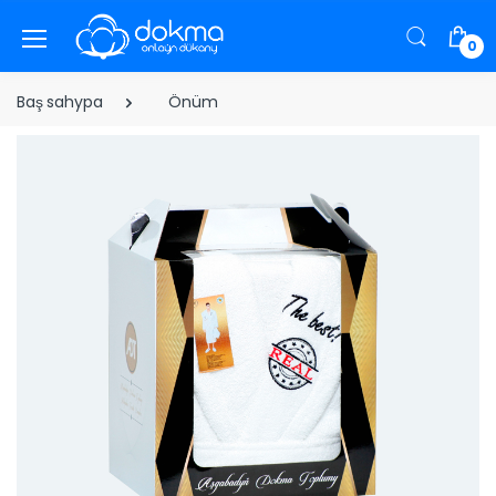
0
Baş sahypa
Önüm