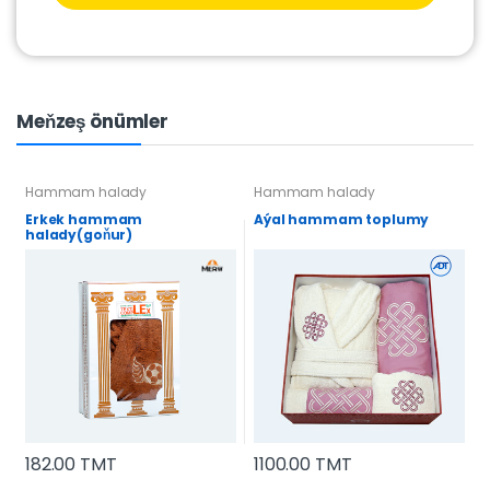
Meňzeş önümler
Hammam halady
Hammam halady
Erkek hammam
Aýal hammam toplumy
halady(goňur)
182.00 TMT
1100.00 TMT