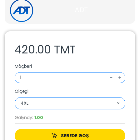
ADT
420.00 TMT
Möçberi
Ölçegi
4XL
Galyndy:
1.00
SEBEDE GOŞ