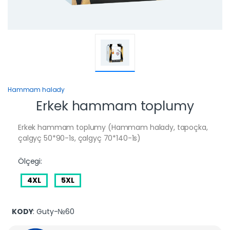
Hammam halady
Erkek hammam toplumy
Erkek hammam toplumy (Hammam halady, tapoçka,
çalgyç 50*90-1s, çalgyç 70*140-1s)
Ölçegi:
4XL
5XL
KODY
: Guty-№60