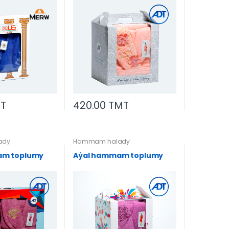
MT
420.00 TMT
ady
Hammam halady
am toplumy
Aýal hammam toplumy