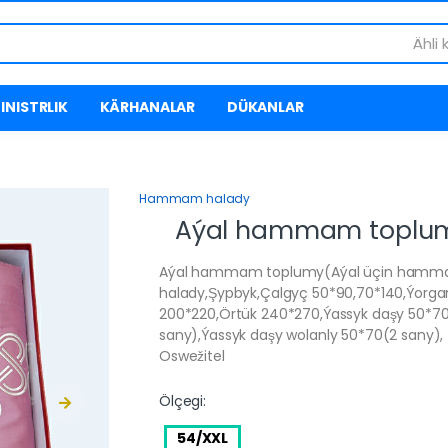
Ähli 
INISTRLIK
KÄRHANALAR
DÜKANLAR
Hammam halady
Aýal hammam toplu
Aýal hammam toplumy(Aýal üçin ham
halady,Şypbyk,Çalgyç 50*90,70*140,Ýorga
200*220,Örtük 240*270,Ýassyk daşy 50*7
sany),Ýassyk daşy wolanly 50*70(2 sany),
Oswežitel
Ölçegi:
54/XXL