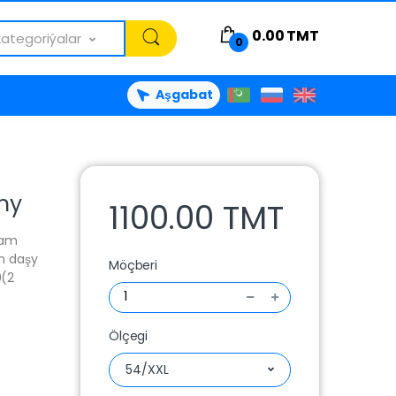
0.00
TMT
kategoriýalar
0
Aşgabat
my
1100.00 TMT
mam
n daşy
Möçberi
0(2
Ölçegi
54/XXL