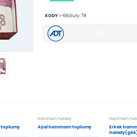
KODY
: I-68,Guty 78
ADT
y
Hammam halady
Hammam hal
 toplumy
Aýal hammam toplumy
Erkek ham
halady(gök