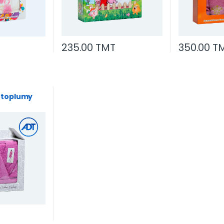
235.00 TMT
350.00 T
y
 toplumy