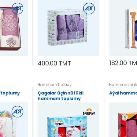
182.00 T
400.00 TMT
y
Hammam halady
Hammam hal
 toplumy
Çagalar üçin sütükli
Aýal hamm
hammam toplumy