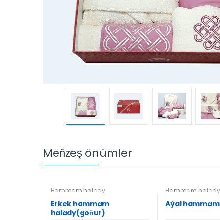
Meňzeş önümler
Hammam halady
Hammam halad
Erkek hammam
Aýal hammam
halady(goňur)