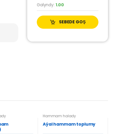
Galyndy:
1.00
SEBEDE GOŞ
ady
Hammam halady
mam
Aýal hammam toplumy
)