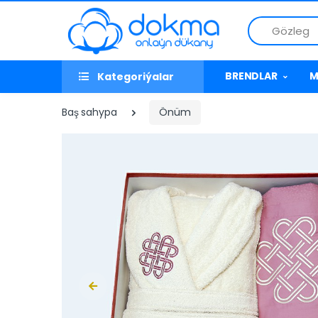
Gözleg
BRENDLAR
M
Kategoriýalar
Baş sahypa
Önüm