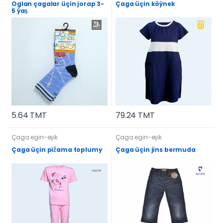
Oglan çagalar üçin jorap 3-
Çaga üçin köýnek
5 ýaş
5.64 TMT
79.24 TMT
Çaga egin-eşik
Çaga egin-eşik
Çaga üçin pižama toplumy
Çaga üçin jins bermuda