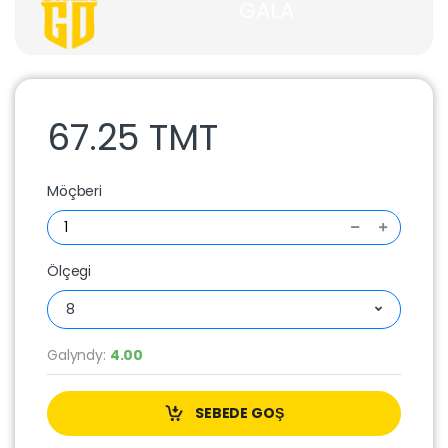
GALA
67.25 TMT
Möçberi
Ölçegi
8
Galyndy:
4.00
SEBEDE GOŞ