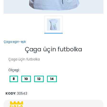
Çaga egin-eşik
Çaga üçin futbolka
Çaga üçin futbolka
Ölçegi:
8
10
12
14
KODY
: 30543