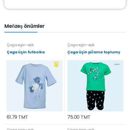
Meňzeş önümler
Çaga egin-eşik
Çaga egin-eşik
Çaga üçin futbolka
Çaga üçin pižama toplumy
61.79 TMT
75.00 TMT
Çaga egin-eşik
Çaga egin-eşik