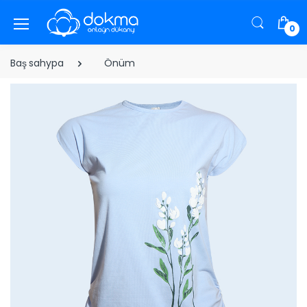
0
Baş sahypa
Önüm