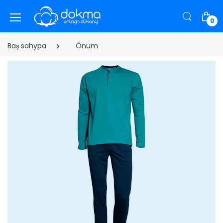
0
Baş sahypa
Önüm