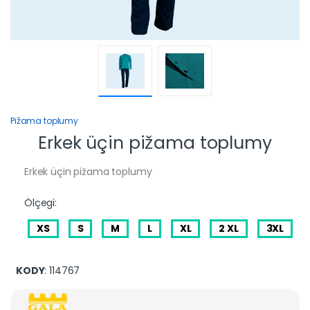
Pižama toplumy
Erkek üçin pižama toplumy
Erkek üçin pižama toplumy
Ölçegi:
XS
S
M
L
XL
2 XL
3XL
KODY
: 114767