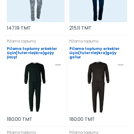
147.19 TMT
215.11 TMT
Pižama toplumy
Pižama toplumy
Pižama toplumy erkekler
Pižama toplumy erkekler
üçin(futer+laýkra)goýy
üçin(futer+laýkra)goýy
ýaşyl
goňur
180.00 TMT
180.00 TMT
Pižama toplumy
Pižama toplumy