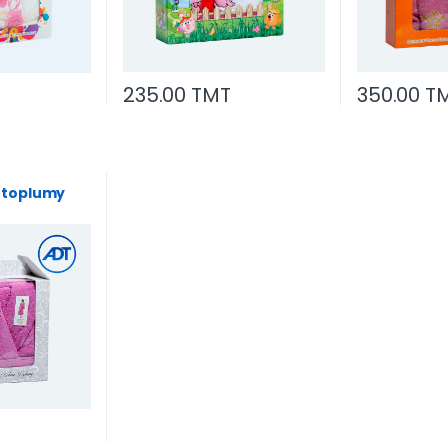
235.00 TMT
350.00 T
y
 toplumy