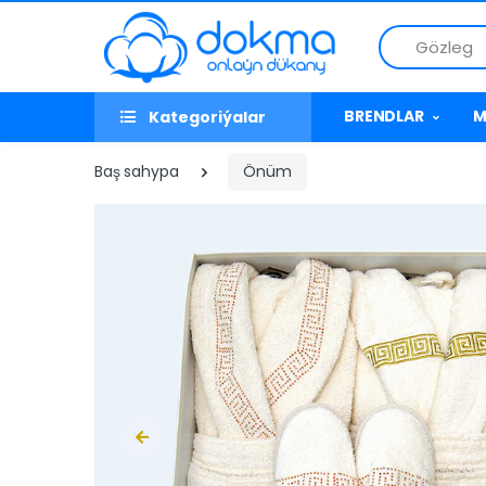
Gözleg
BRENDLAR
M
Kategoriýalar
Baş sahypa
Önüm