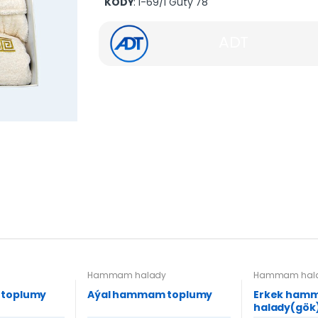
KODY
: I-69/1 Guty 78
ADT
y
Hammam halady
Hammam hal
 toplumy
Aýal hammam toplumy
Erkek ham
halady(gök