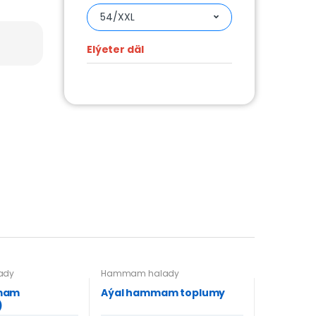
54/XXL
Elýeter däl
ady
Hammam halady
mam
Aýal hammam toplumy
)