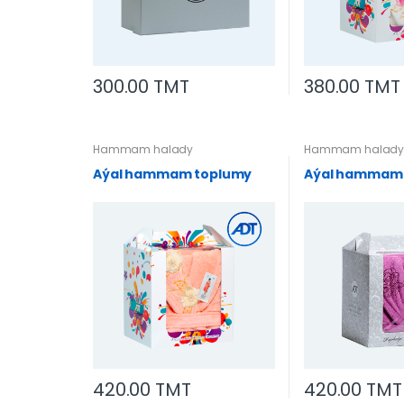
300.00 TMT
380.00 TMT
Hammam halady
Hammam halad
Aýal hammam toplumy
Aýal hammam
420.00 TMT
420.00 TMT