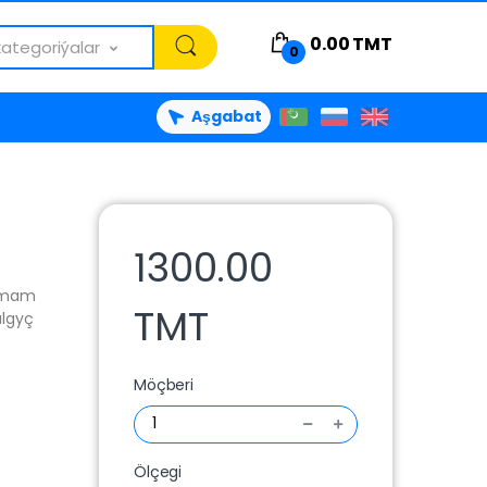
0.00
TMT
kategoriýalar
0
Aşgabat
1300.00
mmam
TMT
algyç
Möçberi
Ölçegi