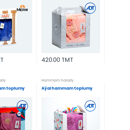
MT
420.00 TMT
ady
Hammam halady
am toplumy
Aýal hammam toplumy