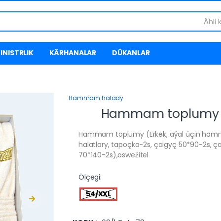
Ähli 
INISTRLIK
KÄRHANALAR
DÜKANLAR
Hammam halady
Hammam toplumy
Hammam toplumy (Erkek, aýal üçin ha
halatlary, tapoçka-2s, çalgyç 50*90-2s, ç
70*140-2s),oswežitel
Ölçegi:
54/XXL