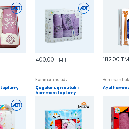
182.00 T
400.00 TMT
y
Hammam halady
Hammam hal
 toplumy
Çagalar üçin sütükli
Aýal hamm
hammam toplumy