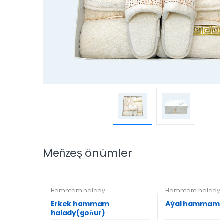
Meňzeş önümler
Hammam halady
Hammam halad
Erkek hammam
Aýal hammam
halady(goňur)