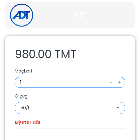
ADT
980.00 TMT
Möçberi
Ölçegi
50/L
Elýeter däl