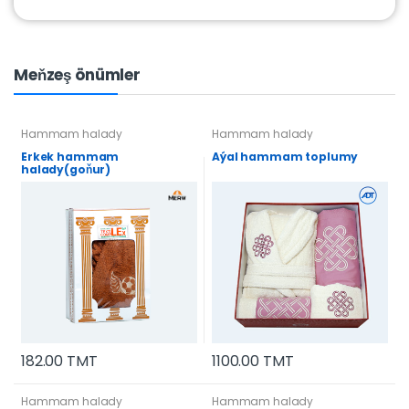
Meňzeş önümler
Hammam halady
Hammam halady
Erkek hammam
Aýal hammam toplumy
halady(goňur)
182.00 TMT
1100.00 TMT
Hammam halady
Hammam halady