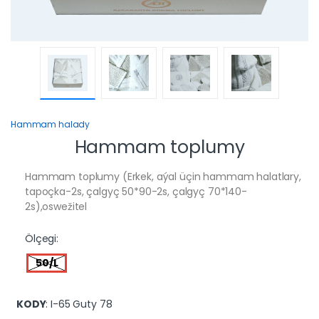
Hammam halady
Hammam toplumy
Hammam toplumy (Erkek, aýal üçin hammam halatlary,
tapoçka-2s, çalgyç 50*90-2s, çalgyç 70*140-
2s),oswežitel
Ölçegi:
50/L
KODY
: I-65 Guty 78