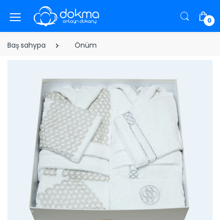
0
Baş sahypa
Önüm